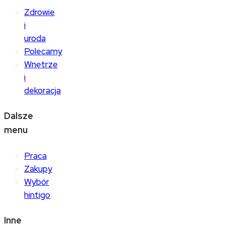
Zdrowie
i
uroda
Polecamy
Wnętrze
i
dekoracja
Dalsze
menu
Praca
Zakupy
Wybór
hintigo
Inne