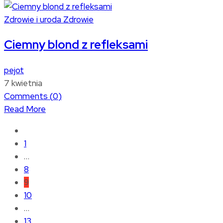
Zdrowie i uroda
Zdrowie
Ciemny blond z refleksami
pejot
7 kwietnia
Comments (
0
)
Read More
1
…
8
9
10
…
13