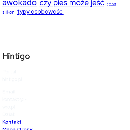
awokado
czy pies może jeść
granat
typy osobowości
silikon
Hintigo
Portal
hintigo.pl
Email
:
kontakt@i-
wro.pl
Dział:
Kontakt
Mapa strony