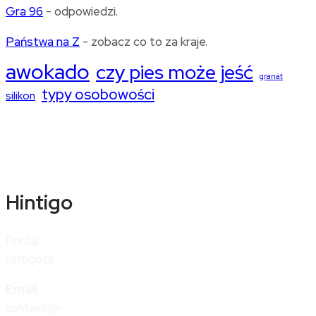
Gra 96
- odpowiedzi.
Państwa na Z
- zobacz co to za kraje.
awokado
czy pies może jeść
granat
typy osobowości
silikon
Hintigo
Portal
hintigo.pl
Email
:
kontakt@i-