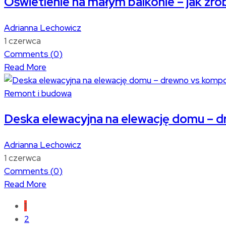
Oświetlenie na małym balkonie – jak zro
Adrianna Lechowicz
1 czerwca
Comments (
0
)
Read More
Remont i budowa
Deska elewacyjna na elewację domu – d
Adrianna Lechowicz
1 czerwca
Comments (
0
)
Read More
1
2