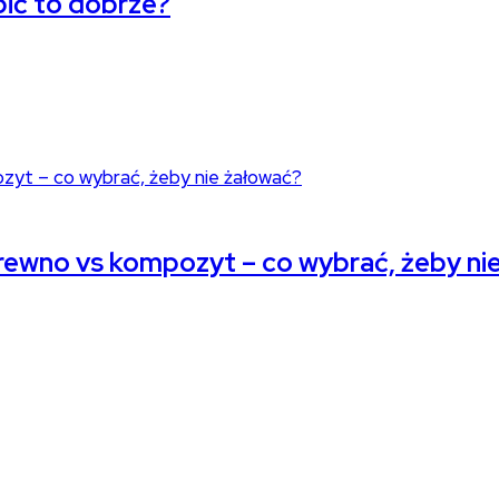
bić to dobrze?
rewno vs kompozyt – co wybrać, żeby ni