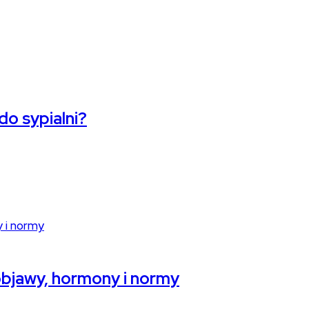
do sypialni?
objawy, hormony i normy