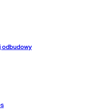
ej odbudowy
es