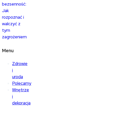
bezsenność:
Jak
rozpoznać i
walczyć z
tym
zagrożeniem
Menu
Zdrowie
i
uroda
Polecamy
Wnętrze
i
dekoracja