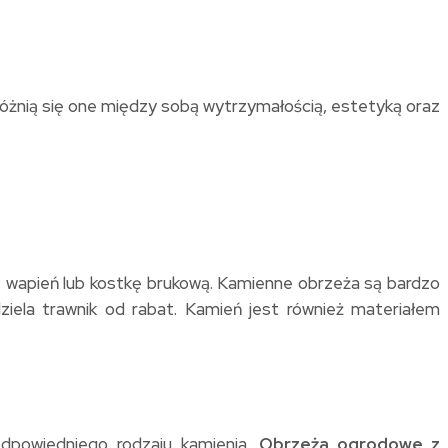
Różnią się one między sobą wytrzymałością, estetyką oraz
c, wapień lub kostkę brukową. Kamienne obrzeża są bardzo
ziela trawnik od rabat. Kamień jest również materiałem
dpowiedniego rodzaju kamienia.
Obrzeża ogrodowe z