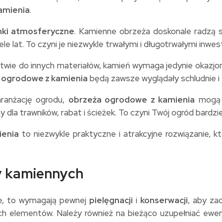
amienia
.
nki atmosferyczne
. Kamienne obrzeża doskonale radzą 
 lat. To czyni je niezwykle trwałymi i długotrwałymi inwes
stwie do innych materiałów, kamień wymaga jedynie okazjo
 ogrodowe z kamienia
będą zawsze wyglądały schludnie i 
ranżację ogrodu,
obrzeża ogrodowe z kamienia
mogą z
y dla trawników, rabat i ścieżek. To czyni Twój ogród bardz
ienia
to niezwykle praktyczne i atrakcyjne rozwiązanie, k
ży kamiennych
ne, to wymagają pewnej
pielęgnacji
i
konserwacji
, aby za
ch elementów. Należy również na bieżąco uzupełniać ewe