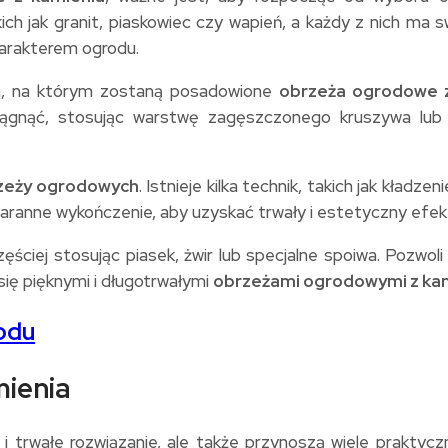
 jak granit, piaskowiec czy wapień, a każdy z nich ma swo
harakterem ogrodu.
ża, na którym zostaną posadowione
obrzeża ogrodowe 
siągnąć, stosując warstwę zagęszczonego kruszywa lub
zeży ogrodowych
. Istnieje kilka technik, takich jak kła
taranne wykończenie, aby uzyskać trwały i estetyczny efek
ściej stosując piasek, żwir lub specjalne spoiwa. Pozwoli t
ę pięknymi i długotrwałymi
obrzeżami ogrodowymi z ka
odu
mienia
 i trwałe rozwiązanie, ale także przynoszą wiele praktyc