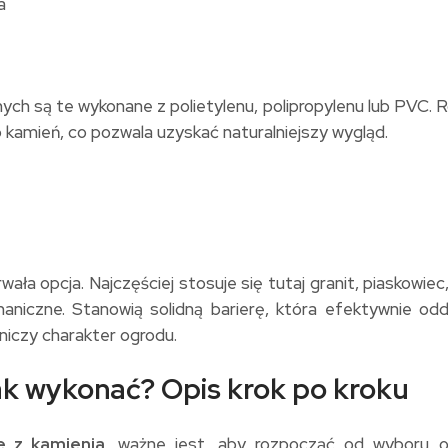
a
ych są te wykonane z polietylenu, polipropylenu lub PVC. 
 kamień, co pozwala uzyskać naturalniejszy wygląd.
ała opcja. Najczęściej stosuje się tutaj granit, piaskowie
iczne. Stanowią solidną barierę, która efektywnie odd
niczy charakter ogrodu.
ak wykonać? Opis krok po kroku
 z kamienia
, ważne jest, aby rozpocząć od wyboru o