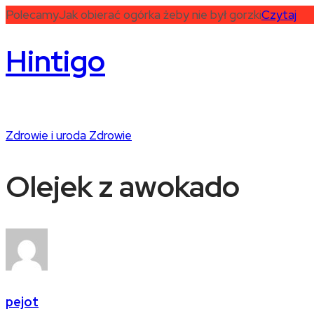
Polecamy
Jak obierać ogórka żeby nie był gorzki
Czytaj
Hintigo
Zdrowie i uroda
Zdrowie
Olejek z awokado
pejot