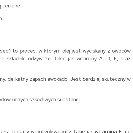
 cenione.
a.
essed) to proces, w którym olej jest wyciskany z owoców
 składniki odżywcze, takie jak witaminy A, D, E, oraz
zny, delikatny zapach awokado. Jest bardziej skuteczny w
dów i innych szkodliwych substancji.
 Jest bogaty w antyoksydanty, takie jak
witamina E
, co