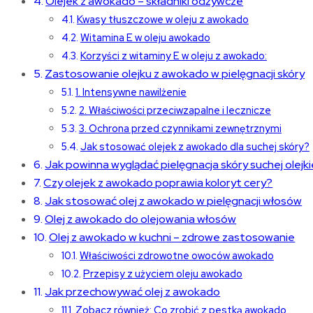
Olejek z awokado – składniki odżywcze
Kwasy tłuszczowe w oleju z awokado
Witamina E w oleju awokado
Korzyści z witaminy E w oleju z awokado:
Zastosowanie olejku z awokado w pielęgnacji skóry
1. Intensywne nawilżenie
2. Właściwości przeciwzapalne i lecznicze
3. Ochrona przed czynnikami zewnętrznymi
Jak stosować olejek z awokado dla suchej skóry?
Jak powinna wyglądać pielęgnacja skóry suchej olej
Czy olejek z awokado poprawia koloryt cery?
Jak stosować olej z awokado w pielęgnacji włosów
Olej z awokado do olejowania włosów
Olej z awokado w kuchni – zdrowe zastosowanie
Właściwości zdrowotne owoców awokado
Przepisy z użyciem oleju awokado
Jak przechowywać olej z awokado
Zobacz również: Co zrobić z pestką awokado