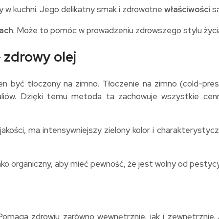
ny w kuchni. Jego delikatny smak i zdrowotne
właściwości
są
iach
. Może to pomóc w prowadzeniu zdrowszego stylu życi
 zdrowy olej
ien być tłoczony na zimno. Tłoczenie na zimno (cold-pr
iów. Dzięki temu metoda ta zachowuje wszystkie cenne
akości, ma intensywniejszy zielony kolor i charakterystyc
ko organiczny, aby mieć pewność, że jest wolny od pestycy
 Pomaga zdrowiu zarówno wewnętrznie, jak i zewnętrznie.