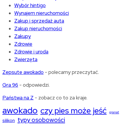
Wybór hintigo
Wynajem nieruchomości
Zakup i sprzedaż auta
Zakup nieruchomości
Zakupy
Zdrowie
Zdrowie i uroda
Zwierzęta
Zepsute awokado
- polecamy przeczytać.
Gra 96
- odpowiedzi.
Państwa na Z
- zobacz co to za kraje.
awokado
czy pies może jeść
granat
typy osobowości
silikon