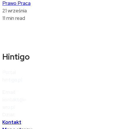
Prawo
Praca
21 września
11 min read
Hintigo
Portal
hintigo.pl
Email
:
kontakt@i-
wro.pl
Dział:
Kontakt