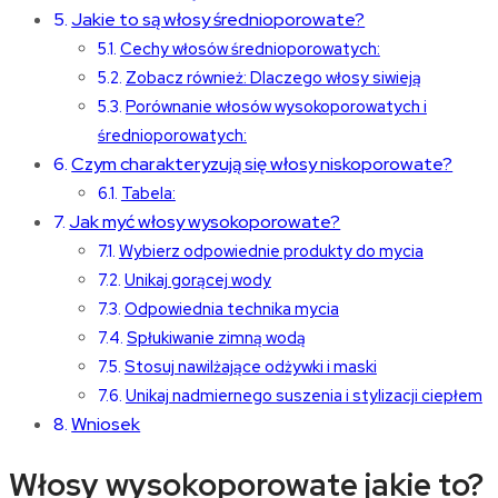
Jakie to są włosy średnioporowate?
Cechy włosów średnioporowatych:
Zobacz również: Dlaczego włosy siwieją
Porównanie włosów wysokoporowatych i
średnioporowatych:
Czym charakteryzują się włosy niskoporowate?
Tabela:
Jak myć włosy wysokoporowate?
Wybierz odpowiednie produkty do mycia
Unikaj gorącej wody
Odpowiednia technika mycia
Spłukiwanie zimną wodą
Stosuj nawilżające odżywki i maski
Unikaj nadmiernego suszenia i stylizacji ciepłem
Wniosek
Włosy wysokoporowate jakie to?