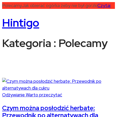
Polecamy
Jak obierać ogórka żeby nie był gorzki
Czytaj
Hintigo
Kategoria : Polecamy
Odżywianie
Warto przeczytać
Czym można posłodzić herbatę:
Przewodnik po alternatywach dla