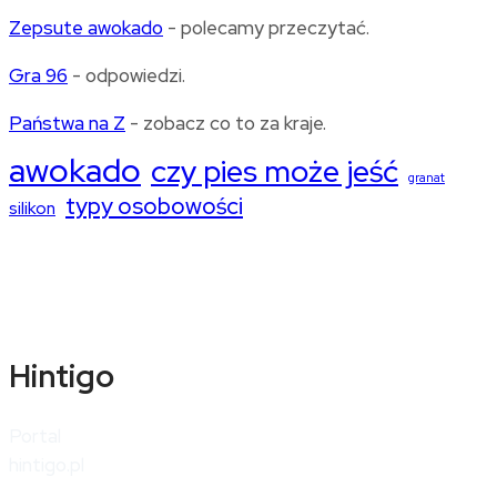
Zepsute awokado
- polecamy przeczytać.
Gra 96
- odpowiedzi.
Państwa na Z
- zobacz co to za kraje.
awokado
czy pies może jeść
granat
typy osobowości
silikon
Hintigo
Portal
hintigo.pl