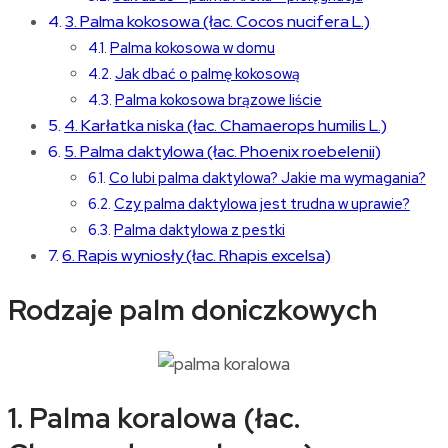
3. Palma kokosowa (łac. Cocos nucifera L.)
Palma kokosowa w domu
Jak dbać o palmę kokosową
Palma kokosowa brązowe liście
4. Karłatka niska (łac. Chamaerops humilis L.)
5. Palma daktylowa (łac. Phoenix roebelenii)
Co lubi palma daktylowa? Jakie ma wymagania?
Czy palma daktylowa jest trudna w uprawie?
Palma daktylowa z pestki
6. Rapis wyniosły (łac. Rhapis excelsa)
Rodzaje palm doniczkowych
1. Palma koralowa (łac.