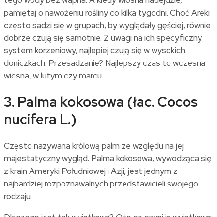
tego wody bez wapna. A kiedy wiosna nadejdzie,
pamiętaj o nawożeniu rośliny co kilka tygodni. Choć Areki
często sadzi się w grupach, by wyglądały gęściej, równie
dobrze czują się samotnie. Z uwagi na ich specyficzny
system korzeniowy, najlepiej czują się w wysokich
doniczkach. Przesadzanie? Najlepszy czas to wczesna
wiosna, w lutym czy marcu.
3. Palma kokosowa (łac. Cocos
nucifera L.)
Często nazywana królową palm ze względu na jej
majestatyczny wygląd. Palma kokosowa, wywodząca się
z krain Ameryki Południowej i Azji, jest jednym z
najbardziej rozpoznawalnych przedstawicieli swojego
rodzaju.
Dlaczego jest tak wyjątkowa? Oto co czyni ją wyjątkową: