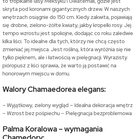
to tropikalne lasy Meksyku i Gwatemali, gdzie jest
skryta pod koronami gigantycznych drzew. W naszych
wnętrzach osiągnie do 150 cm. Kiedy zakwita, pojawiają
się drobne, zielono-żółte kwiaty, jakby kropelki rosy. Jej
tempo wzrostu jest spokojne, dodając co roku zaledwie
kilka liści. To idealne dla tych, którzy nie chcą często
zmieniać jej miejsca. Jest rośliną, która wyróżnia się nie
tylko pięknem, ale i łatwością w pielęgnacji. Wyrazisty
pióropusz z liści sprawia, że warto ją postawić na
honorowym miejscu w domu.
Walory Chamaedorea elegans:
– Wyjątkowy, zielony wygląd – Idealna dekoracja wnętrz
– Wzrost bez pośpiechu – Pielęgnacja bezproblemowa
Palma Koralowa – wymagania
Chamedory: