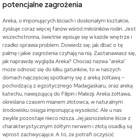
potencjalne zagrożenia
Areka, o imponujących liściach i doskonałym kształcie,
zyskuje coraz więcej fanów wśród miłośników roślin. Jest
wszechstronna, świetnie wpisuje się w każde wnętrze i
rzadko sprawia problem. Dowiedz się, jak dbać o tę
palmę i jakie zagrożenia czyhają na nią. Zastanawiasz się,
jak naprawdę wygląda Areka? Chociaż nazwa “areka”
może odnosić się do kilku gatunków, to w naszych
domach najczęściej spotkamy się z areką żółtawą –
pochodzącą z egzotycznego Madagaskaru, oraz areką
katechu, nawiązującą do Filipin i Malezji. Areka żółtawa,
określana czasem mianem złotowca, w naturalnym
środowisku osiąga imponującą wysokość. Ale u nas
zwykle pozostaje nieco niższa. Jej jasnozielone liście z
charakterystycznym żółtym nerwem i złotą osadką są
wprost zachwycające. A to, że potrafi oczyścić