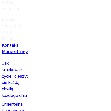
Portal
hintigo.pl
Email
:
kontakt@i-
wro.pl
Dział:
Kontakt
Mapa strony
Jak
smakować
życie i cieszyć
się każdą
chwilą
każdego dnia
Śmiertelna
bezsenność: