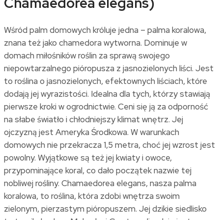
Chamaedorea elegans)
Wśród palm domowych króluje jedna – palma koralowa,
znana też jako chamedora wytworna. Dominuje w
domach miłośników roślin za sprawą swojego
niepowtarzalnego pióropusza z jasnozielonych liści. Jest
to roślina o jasnozielonych, efektownych liściach, które
dodają jej wyrazistości. Idealna dla tych, którzy stawiają
pierwsze kroki w ogrodnictwie. Ceni się ją za odporność
na słabe światło i chłodniejszy klimat wnętrz. Jej
ojczyzną jest Ameryka Środkowa. W warunkach
domowych nie przekracza 1,5 metra, choć jej wzrost jest
powolny. Wyjątkowe są też jej kwiaty i owoce,
przypominające koral, co dało początek nazwie tej
nobliwej rośliny. Chamaedorea elegans, nasza palma
koralowa, to roślina, która zdobi wnętrza swoim
zielonym, pierzastym pióropuszem. Jej dzikie siedlisko