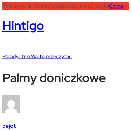
Polecamy
Jak obierać ogórka żeby nie był gorzki
Czytaj
Hintigo
Porady i triki
Warto przeczytać
Palmy doniczkowe
pejot