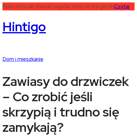
Polecamy
Jak obierać ogórka żeby nie był gorzki
Czytaj
Hintigo
Dom i mieszkanie
Zawiasy do drzwiczek
– Co zrobić jeśli
skrzypią i trudno się
zamykają?