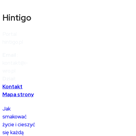
Hintigo
Portal
hintigo.pl
Email
:
kontakt@i-
wro.pl
Dział:
Kontakt
Mapa strony
Jak
smakować
życie i cieszyć
się każdą