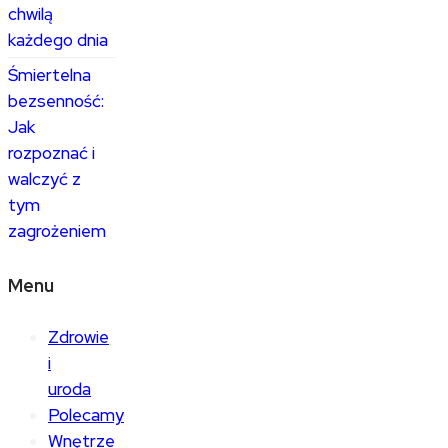
chwilą
każdego dnia
Śmiertelna
bezsenność:
Jak
rozpoznać i
walczyć z
tym
zagrożeniem
Menu
Zdrowie
i
uroda
Polecamy
Wnętrze