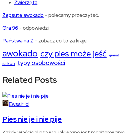
Zwierzęta
Zepsute awokado
- polecamy przeczytać.
Gra 96
- odpowiedzi.
Państwa na Z
- zobacz co to za kraje.
awokado
czy pies może jeść
granat
typy osobowości
silikon
Related Posts
Ewssir lol
Pies nie je i nie pije
Każdy właściciel psa wie, jak ważne jest monitorowanie