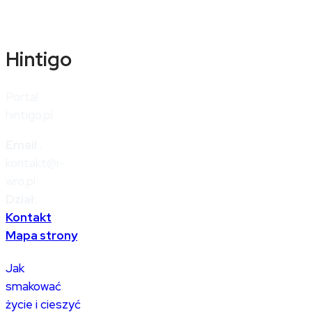
Hintigo
Portal
hintigo.pl
Email
:
kontakt@i-
wro.pl
Dział:
Kontakt
Mapa strony
Jak
smakować
życie i cieszyć