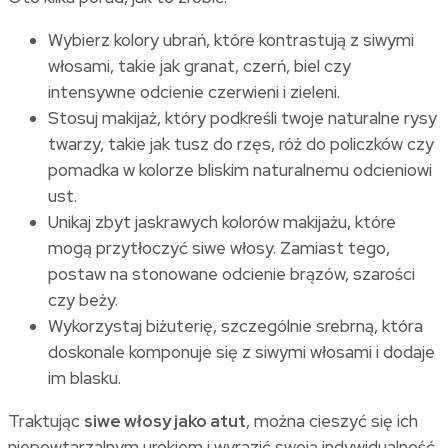
Wybierz kolory ubrań, które kontrastują z siwymi
włosami, takie jak granat, czerń, biel czy
intensywne odcienie czerwieni i zieleni.
Stosuj makijaż, który podkreśli twoje naturalne rysy
twarzy, takie jak tusz do rzęs, róż do policzków czy
pomadka w kolorze bliskim naturalnemu odcieniowi
ust.
Unikaj zbyt jaskrawych kolorów makijażu, które
mogą przytłoczyć siwe włosy. Zamiast tego,
postaw na stonowane odcienie brązów, szarości
czy beży.
Wykorzystaj biżuterię, szczególnie srebrną, która
doskonale komponuje się z siwymi włosami i dodaje
im blasku.
Traktując
siwe włosy jako atut
, można cieszyć się ich
niepowtarzalnym urokiem i wyrazić swoją indywidualność.