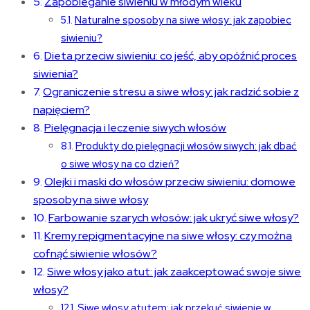
Zapobieganie siwieniu w młodym wieku
Naturalne sposoby na siwe włosy: jak zapobiec
siwieniu?
Dieta przeciw siwieniu: co jeść, aby opóźnić proces
siwienia?
Ograniczenie stresu a siwe włosy: jak radzić sobie z
napięciem?
Pielęgnacja i leczenie siwych włosów
Produkty do pielęgnacji włosów siwych: jak dbać
o siwe włosy na co dzień?
Olejki i maski do włosów przeciw siwieniu: domowe
sposoby na siwe włosy
Farbowanie szarych włosów: jak ukryć siwe włosy?
Kremy repigmentacyjne na siwe włosy: czy można
cofnąć siwienie włosów?
Siwe włosy jako atut: jak zaakceptować swoje siwe
włosy?
Siwe włosy atutem: jak przekuć siwienie w