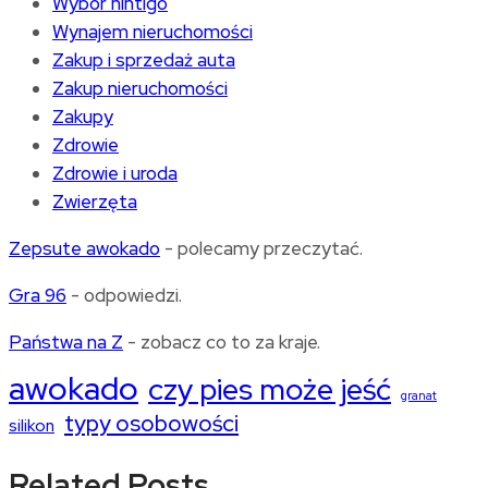
Wybór hintigo
Wynajem nieruchomości
Zakup i sprzedaż auta
Zakup nieruchomości
Zakupy
Zdrowie
Zdrowie i uroda
Zwierzęta
Zepsute awokado
- polecamy przeczytać.
Gra 96
- odpowiedzi.
Państwa na Z
- zobacz co to za kraje.
awokado
czy pies może jeść
granat
typy osobowości
silikon
Related Posts