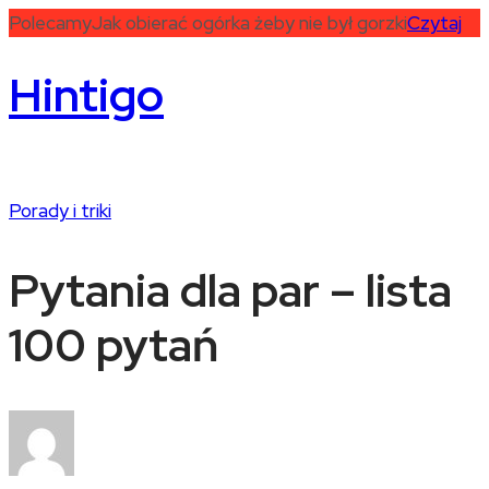
Polecamy
Jak obierać ogórka żeby nie był gorzki
Czytaj
Hintigo
Porady i triki
Pytania dla par – lista
100 pytań