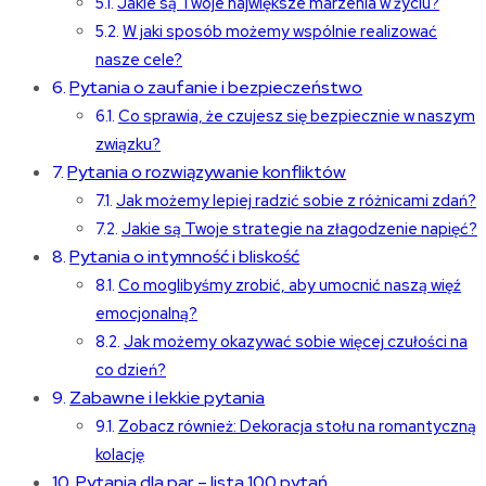
Jakie są Twoje największe marzenia w życiu?
W jaki sposób możemy wspólnie realizować
nasze cele?
Pytania o zaufanie i bezpieczeństwo
Co sprawia, że czujesz się bezpiecznie w naszym
związku?
Pytania o rozwiązywanie konfliktów
Jak możemy lepiej radzić sobie z różnicami zdań?
Jakie są Twoje strategie na złagodzenie napięć?
Pytania o intymność i bliskość
Co moglibyśmy zrobić, aby umocnić naszą więź
emocjonalną?
Jak możemy okazywać sobie więcej czułości na
co dzień?
Zabawne i lekkie pytania
Zobacz również: Dekoracja stołu na romantyczną
kolację
Pytania dla par – lista 100 pytań