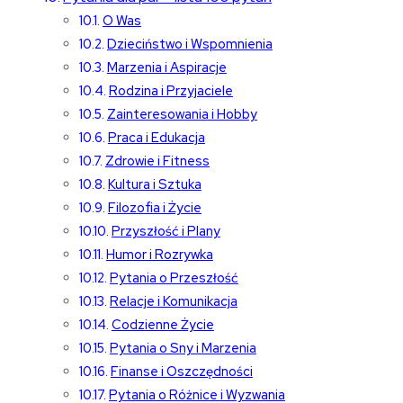
O Was
Dzieciństwo i Wspomnienia
Marzenia i Aspiracje
Rodzina i Przyjaciele
Zainteresowania i Hobby
Praca i Edukacja
Zdrowie i Fitness
Kultura i Sztuka
Filozofia i Życie
Przyszłość i Plany
Humor i Rozrywka
Pytania o Przeszłość
Relacje i Komunikacja
Codzienne Życie
Pytania o Sny i Marzenia
Finanse i Oszczędności
Pytania o Różnice i Wyzwania