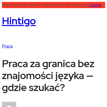
Polecamy
Jak obierać ogórka żeby nie był gorzki
Czytaj
Hintigo
Praca
Praca za granica bez
znajomości języka —
gdzie szukać?