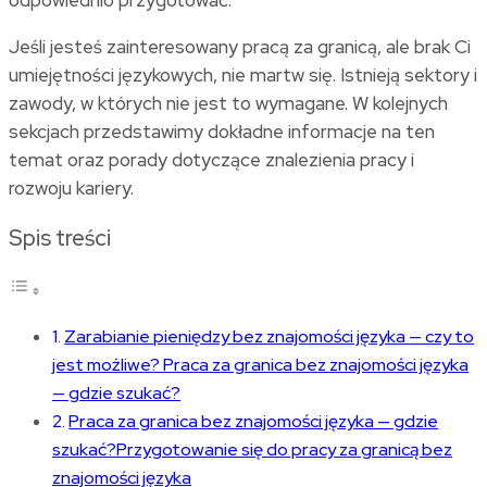
Jeśli jesteś zainteresowany pracą za granicą, ale brak Ci
umiejętności językowych, nie martw się. Istnieją sektory i
zawody, w których nie jest to wymagane. W kolejnych
sekcjach przedstawimy dokładne informacje na ten
temat oraz porady dotyczące znalezienia pracy i
rozwoju kariery.
Spis treści
Zarabianie pieniędzy bez znajomości języka — czy to
jest możliwe? Praca za granica bez znajomości języka
— gdzie szukać?
Praca za granica bez znajomości języka — gdzie
szukać?Przygotowanie się do pracy za granicą bez
znajomości języka