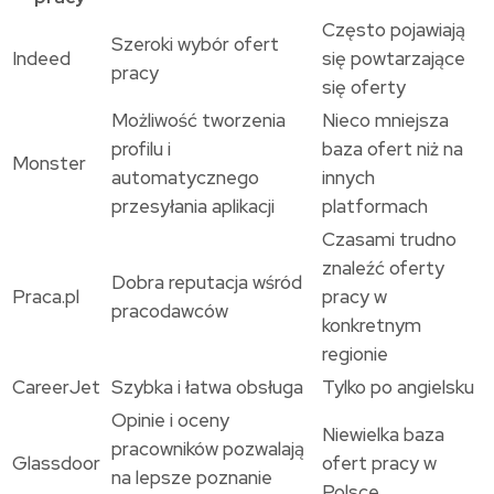
Często pojawiają
Szeroki wybór ofert
Indeed
się powtarzające
pracy
się oferty
Możliwość tworzenia
Nieco mniejsza
profilu i
baza ofert niż na
Monster
automatycznego
innych
przesyłania aplikacji
platformach
Czasami trudno
znaleźć oferty
Dobra reputacja wśród
Praca.pl
pracy w
pracodawców
konkretnym
regionie
CareerJet
Szybka i łatwa obsługa
Tylko po angielsku
Opinie i oceny
Niewielka baza
pracowników pozwalają
Glassdoor
ofert pracy w
na lepsze poznanie
Polsce