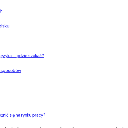
ch
elsku
 języka — gdzie szukać?
ch sposobów
żnić się na rynku pracy?