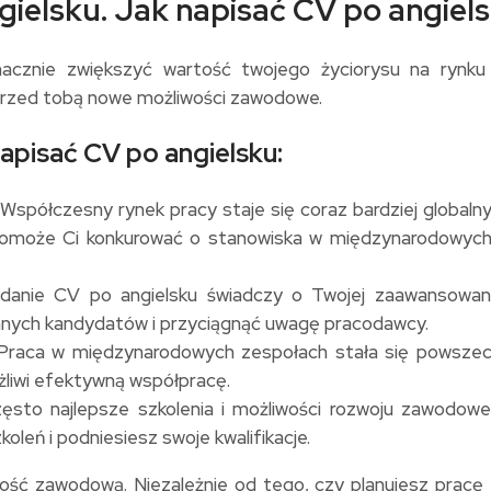
ielsku. Jak napisać CV po angiels
acznie zwiększyć wartość twojego życiorysu na rynku
przed tobą nowe możliwości zawodowe.
apisać CV po angielsku:
spółczesny rynek pracy staje się coraz bardziej globaln
pomoże Ci konkurować o stanowiska w międzynarodowych 
adanie CV po angielsku świadczy o Twojej zaawansowane
nnych kandydatów i przyciągnąć uwagę pracodawcy.
raca w międzynarodowych zespołach stała się powszechn
ożliwi efektywną współpracę.
zęsto najlepsze szkolenia i możliwości rozwoju zawodow
oleń i podniesiesz swoje kwalifikacje.
łość zawodową. Niezależnie od tego, czy planujesz pracę