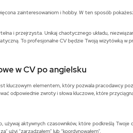
ięcona zainteresowaniom i hobby. W ten sposób pokażes
elna i przejrzysta. Unikaj chaotycznego układu, niezwiąz
yczną. To profesjonalne CV będzie Twoją wizytówką w proc
owe w CV po angielsku
est kluczowym elementem, który pozwala pracodawcy pozn
ać odpowiednie zwroty i słowa kluczowe, które przyciągną
używaj aktywnych czasowników, które podkreślą Twoje os
 za” użyj “zarządzałem” lub “koordynowałem”.