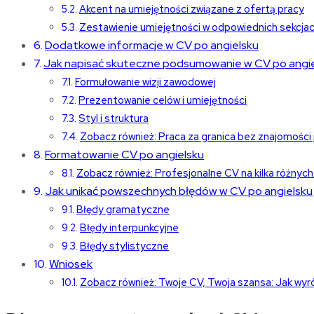
Akcent na umiejętności związane z ofertą pracy
Zestawienie umiejętności w odpowiednich sekcja
Dodatkowe informacje w CV po angielsku
Jak napisać skuteczne podsumowanie w CV po angi
Formułowanie wizji zawodowej
Prezentowanie celów i umiejętności
Styl i struktura
Zobacz również: Praca za granica bez znajomości
Formatowanie CV po angielsku
Zobacz również: Profesjonalne CV na kilka różny
Jak unikać powszechnych błędów w CV po angielsku
Błędy gramatyczne
Błędy interpunkcyjne
Błędy stylistyczne
Wniosek
Zobacz również: Twoje CV, Twoja szansa: Jak wyró