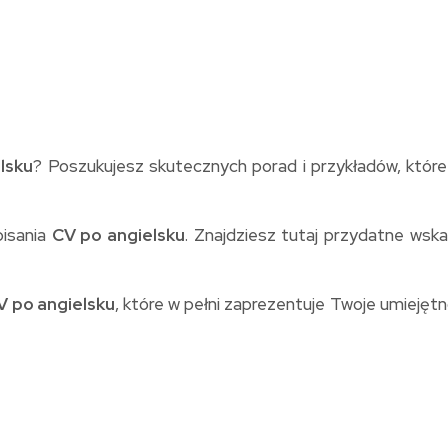
lsku
? Poszukujesz skutecznych porad i przykładów, któr
pisania
CV po angielsku
. Znajdziesz tutaj przydatne wsk
V po angielsku
, które w pełni zaprezentuje Twoje umiejętn