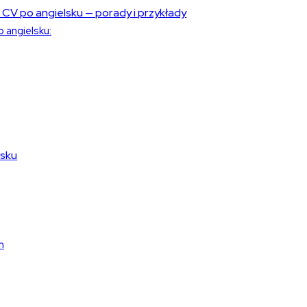
 CV po angielsku — porady i przykłady
 angielsku:
lsku
h