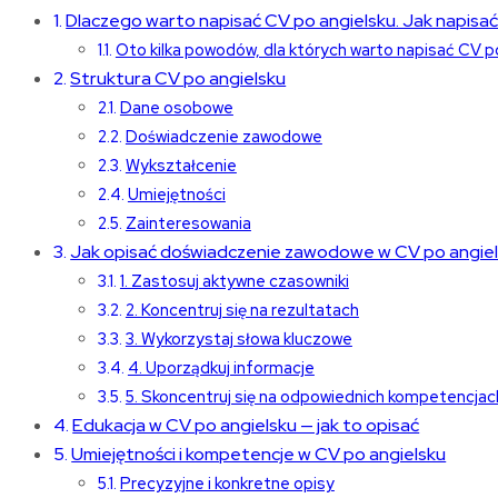
Dlaczego warto napisać CV po angielsku. Jak napisać
Oto kilka powodów, dla których warto napisać CV po
Struktura CV po angielsku
Dane osobowe
Doświadczenie zawodowe
Wykształcenie
Umiejętności
Zainteresowania
Jak opisać doświadczenie zawodowe w CV po angie
1. Zastosuj aktywne czasowniki
2. Koncentruj się na rezultatach
3. Wykorzystaj słowa kluczowe
4. Uporządkuj informacje
5. Skoncentruj się na odpowiednich kompetencjac
Edukacja w CV po angielsku — jak to opisać
Umiejętności i kompetencje w CV po angielsku
Precyzyjne i konkretne opisy