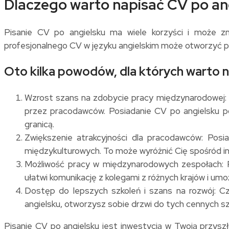
Dlaczego warto napisać CV po ang
Pisanie CV po angielsku ma wiele korzyści i może zn
profesjonalnego CV w języku angielskim może otworzyć 
Oto kilka powodów, dla których warto n
Wzrost szans na zdobycie pracy międzynarodowej: W
przez pracodawców. Posiadanie CV po angielsku 
granicą.
Zwiększenie atrakcyjności dla pracodawców: Posi
międzykulturowych. To może wyróżnić Cię spośród i
Możliwość pracy w międzynarodowych zespołach: P
ułatwi komunikację z kolegami z różnych krajów i um
Dostęp do lepszych szkoleń i szans na rozwój: C
angielsku, otworzysz sobie drzwi do tych cennych szk
Pisanie CV po angielsku jest inwestycją w Twoją przysz