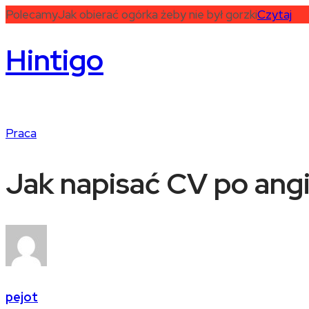
Polecamy
Jak obierać ogórka żeby nie był gorzki
Czytaj
Hintigo
Praca
Jak napisać CV po angi
pejot