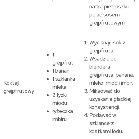
natką pietruszki i
polać sosem
grejpfrutowym.
Wycisnąć sok z
grejpfruta.
1
Wsadzić do
grejpfrut
blendera
1 banan
grejpfruta, banana,
1 szklanka
Koktajl
mleko, miód i imbir.
mleka
grejpfrutowy
Miksować do
2 łyżki
uzyskania gładkiej
miodu
konsystencji.
łyżeczka
Podawać w
imbiru
szklance z
kostkami lodu.