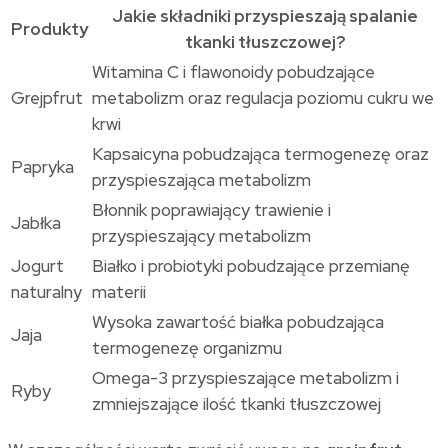
Jakie składniki przyspieszają spalanie
Produkty
tkanki tłuszczowej?
Witamina C i flawonoidy pobudzające
Grejpfrut
metabolizm oraz regulacja poziomu cukru we
krwi
Kapsaicyna pobudzająca termogenezę oraz
Papryka
przyspieszająca metabolizm
Błonnik poprawiający trawienie i
Jabłka
przyspieszający metabolizm
Jogurt
Białko i probiotyki pobudzające przemianę
naturalny
materii
Wysoka zawartość białka pobudzająca
Jaja
termogenezę organizmu
Omega-3 przyspieszające metabolizm i
Ryby
zmniejszające ilość tkanki tłuszczowej