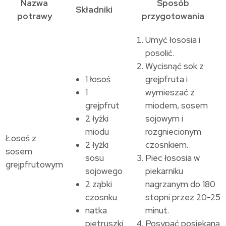
Nazwa
Sposób
Składniki
potrawy
przygotowania
Umyć łososia i
posolić.
Wycisnąć sok z
1 łosoś
grejpfruta i
1
wymieszać z
grejpfrut
miodem, sosem
2 łyżki
sojowym i
miodu
rozgniecionym
Łosoś z
2 łyżki
czosnkiem.
sosem
sosu
Piec łososia w
grejpfrutowym
sojowego
piekarniku
2 ząbki
nagrzanym do 180
czosnku
stopni przez 20-25
natka
minut.
pietruszki
Posypać posiekaną