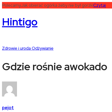
Polecamy
Jak obierać ogórka żeby nie był gorzki
Czytaj
Hintigo
Zdrowie i uroda
Odżywianie
Gdzie rośnie awokado
pejot