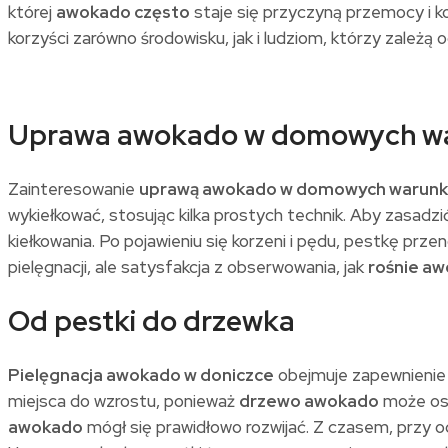
której
awokado często
staje się przyczyną przemocy i k
korzyści zarówno środowisku, jak i ludziom, którzy zależą 
Uprawa awokado w domowych w
Zainteresowanie
uprawą awokado w domowych warun
wykiełkować, stosując kilka prostych technik. Aby zasadz
kiełkowania. Po pojawieniu się korzeni i pędu, pestkę pr
pielęgnacji, ale satysfakcja z obserwowania, jak
rośnie a
Od pestki do drzewka
Pielęgnacja awokado w doniczce
obejmuje zapewnienie o
miejsca do wzrostu, ponieważ
drzewo awokado
może osi
awokado
mógł się prawidłowo rozwijać. Z czasem, przy 