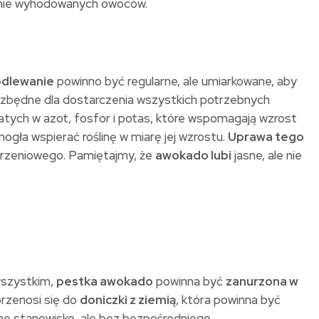
cznie wyhodowanych owoców.
dlewanie
powinno być regularne, ale umiarkowane, aby
ezbędne dla dostarczenia wszystkich potrzebnych
tych w azot, fosfor i potas, które wspomagają wzrost
ogła wspierać roślinę w miarę jej wzrostu.
Uprawa tego
orzeniowego. Pamiętajmy, że
awokado lubi
jasne, ale nie
wszystkim,
pestka awokado
powinna być
zanurzona w
przenosi się do
doniczki z ziemią
, która powinna być
sne stanowisko, ale bez bezpośredniego