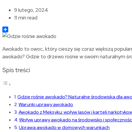
9 lutego, 2024
11 min read
Share
Awokado to owoc, który cieszy się coraz większą popularn
awokado? Gdzie to drzewo rośnie w swoim naturalnym środow
Spis treści
Gdzie rośnie awokado? Naturalne środowiska dla aw
Warunki uprawy awokado
Awokado z Meksyku: wpływ lasów i karteli narkotyko
Wpływ uprawy awokado na środowisko i społeczności
Uprawa awokado w domowych warunkach