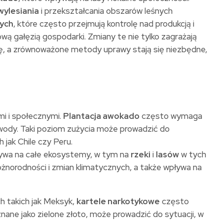
wylesiania
i przekształcania obszarów leśnych
wych
, które często przejmują kontrolę nad produkcją i
ową gałęzią gospodarki. Zmiany te nie tylko zagrażają
, a zrównoważone metody uprawy stają się niezbędne,
mi i społecznymi.
Plantacja awokado
często wymaga
wody. Taki poziom zużycia może prowadzić do
h jak Chile czy Peru.
pływa na całe ekosystemy, w tym na
rzeki
i
lasów
w tych
óżnorodności i zmian klimatycznych, a także wpływa na
h takich jak Meksyk,
kartele narkotykowe
często
nane jako zielone złoto, może prowadzić do sytuacji, w