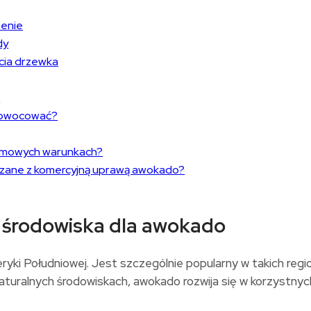
żenie
dy
cia drzewka
?
i owocować?
domowych warunkach?
iązane z komercyjną uprawą awokado?
 środowiska dla awokado
i Południowej. Jest szczególnie popularny w takich regio
 naturalnych środowiskach, awokado rozwija się w korzystny