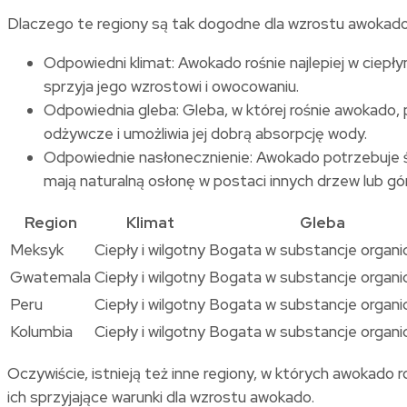
Dlaczego te regiony są tak dogodne dla wzrostu awokado? I
Odpowiedni klimat: Awokado rośnie najlepiej w ciepł
sprzyja jego wzrostowi i owocowaniu.
Odpowiednia gleba: Gleba, w której rośnie awokado, 
odżywcze i umożliwia jej dobrą absorpcję wody.
Odpowiednie nasłonecznienie: Awokado potrzebuje ś
mają naturalną osłonę w postaci innych drzew lub gó
Region
Klimat
Gleba
Meksyk
Ciepły i wilgotny
Bogata w substancje organi
Gwatemala
Ciepły i wilgotny
Bogata w substancje organi
Peru
Ciepły i wilgotny
Bogata w substancje organi
Kolumbia
Ciepły i wilgotny
Bogata w substancje organi
Oczywiście, istnieją też inne regiony, w których awokado r
ich sprzyjające warunki dla wzrostu awokado.