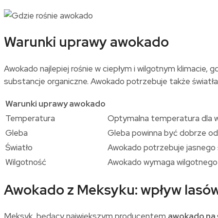
Warunki uprawy awokado
Awokado najlepiej rośnie w ciepłym i wilgotnym klimacie,
substancje organiczne. Awokado potrzebuje także światła
Warunki uprawy awokado
Temperatura
Optymalna temperatura dla w
Gleba
Gleba powinna być dobrze odc
Światło
Awokado potrzebuje jasnego ś
Wilgotność
Awokado wymaga wilgotnego ś
Awokado z Meksyku: wpływ lasów 
Meksyk, będący największym producentem
awokado na 