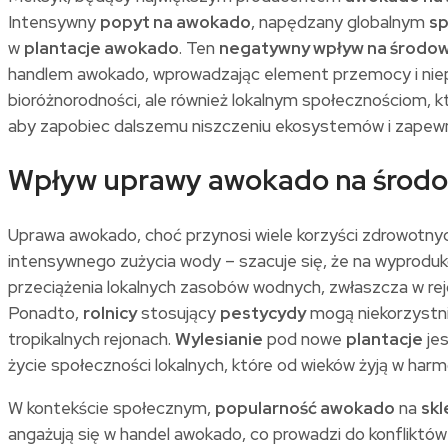
Intensywny
popyt na awokado
, napędzany globalnym
s
w
plantacje awokado
. Ten
negatywny wpływ na środow
handlem awokado, wprowadzając element przemocy i nie
bioróżnorodności, ale również lokalnym społecznościom, k
aby zapobiec dalszemu niszczeniu ekosystemów i zapewn
Wpływ uprawy awokado na środowi
Uprawa awokado, choć przynosi wiele korzyści zdrowotnyc
intensywnego zużycia wody – szacuje się, że na wyprodu
przeciążenia lokalnych zasobów wodnych, zwłaszcza w re
Ponadto,
rolnicy
stosujący
pestycydy
mogą niekorzystni
tropikalnych rejonach.
Wylesianie
pod nowe
plantacje
jes
życie społeczności lokalnych, które od wieków żyją w harmo
W kontekście społecznym,
popularność awokado
na
sk
angażują się w handel awokado, co prowadzi do konfliktów 