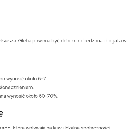
Celsiusza. Gleba powinna być dobrze odcedzona i bogata w
no wynosić około 6-7.
słonecznieniem.
nna wynosić około 60-70%.
ę
kado
, które wpływają na lasy i lokalne społeczności.