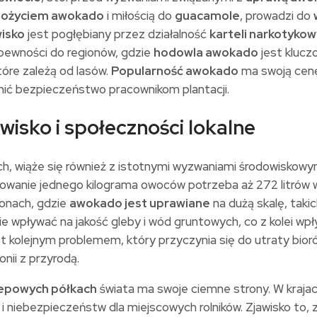
pożyciem awokado
i miłością do
guacamole
, prowadzi do
isko
jest pogłębiany przez działalność
karteli narkotyko
pewności do regionów, gdzie
hodowla awokado
jest klucz
tóre zależą od lasów.
Popularność awokado
ma swoją cenę
ić bezpieczeństwo pracownikom plantacji.
sko i społeczności lokalne
h, wiąże się również z istotnymi wyzwaniami środowiskowy
kowanie jednego kilograma owoców potrzeba aż 272 litrów 
jonach, gdzie
awokado jest uprawiane
na dużą skalę, takic
e wpływać na jakość gleby i wód gruntowych, co z kolei w
t kolejnym problemem, który przyczynia się do utraty bior
nii z przyrodą.
lepowych półkach
świata ma swoje ciemne strony. W krajac
i niebezpieczeństw dla miejscowych rolników. Zjawisko to, z