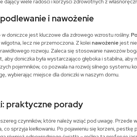
e dający wiele radości i korzyści zdrowotnych z własnorę
 podlewanie i nawożenie
o
w doniczce jest kluczowe dla zdrowego wzrostu rośliny.
Po
wilgotna, lecz nie przemoczona. Z kolei
nawożenie
jest ni
rawidłowego rozwoju. Zaleca się stosowanie nawozów boga
, aby doniczka była wystarczająco głęboka i stabilna, aby m
zych pojemników, co pozwala na rozwój silnego systemu k
gę, wybierając miejsce dla doniczki w naszym domu.
: praktyczne porady
 szereg czynników, które należy wziąć pod uwagę. Przede 
, co sprzyja kiełkowaniu. Po pojawieniu się korzeni, pestkę 
 również odpowiedniego światła – roślina ta preferuje ja