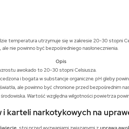
 gdzie temperatura utrzymuje się w zakresie 20-30 stopni 
, ale nie powinno być bezpośredniego nasłonecznienia.
Opis
zrostu awokado to 20-30 stopni Celsiusza.
edzona i bogata w substancje organiczne. pH gleby powin
wiatła, ale powinno być chronione przed bezpośrednim na
rodowiska. Wartość względna wilgotności powietrza powi
i karteli narkotykowych na upraw
świecie
, stoi przed wyzwaniami związanymi z
uprawą awo