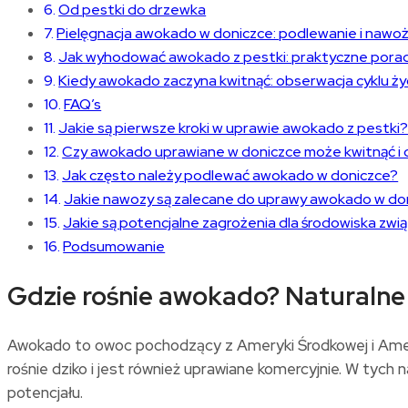
Od pestki do drzewka
Pielęgnacja awokado w doniczce: podlewanie i nawo
Jak wyhodować awokado z pestki: praktyczne pora
Kiedy awokado zaczyna kwitnąć: obserwacja cyklu ży
FAQ’s
Jakie są pierwsze kroki w uprawie awokado z pestki
Czy awokado uprawiane w doniczce może kwitnąć 
Jak często należy podlewać awokado w doniczce?
Jakie nawozy są zalecane do uprawy awokado w 
Jakie są potencjalne zagrożenia dla środowiska zw
Podsumowanie
Gdzie rośnie awokado? Naturalne
Awokado to owoc pochodzący z Ameryki Środkowej i Ameryk
rośnie dziko i jest również uprawiane komercyjnie. W tych
potencjału.