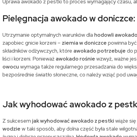
Uprawa awokado z pestki to proces wymagający czasu, al
Pielęgnacja awokado w doniczce:
Utrzymanie optymalnych warunków dla
hodowli awokad
zapobiec gnicie korzeni –
ziemia w doniczce
powinna być 
składników odżywczych, które
awokado potrzebuje
do p
liści i korzeni. Ponieważ
awokado rośnie
wzwyż, ważne jest
owocu
wymaga także regularnego przesadzania do więks
bezpośrednie światło słoneczne, co należy wziąć pod uwa
Jak wyhodować awokado z pestki
Z sukcesem
jak wyhodować awokado z pestki
wiąże się
wodzie
w taki sposób, aby dolna część była stale wilgotna
żyzna i dobrze przepuszczalna.
Hodowla awokado
wymaga