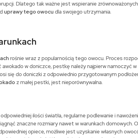
orupcji. Dlatego tak ważne jest wspieranie zrównoważonyc
od
uprawy tego owocu
dla swojego utrzymania.
arunkach
kach
rośnie wraz z popularnością tego owocu. Proces rozpo
ić awokado w doniczce, pestkę należy najpierw namoczyć w 
zenosi się do doniczki z odpowiednio przygotowanym podłoż
wokado
z małej pestki, jest nieporównywalna.
dpowiedniej ilości światła, regularne podlewanie i nawożeni
ągnąć znaczne rozmiary nawet w warunkach domowych. Od
odpowiedniej opiece, możliwe jest uzyskanie własnych owo