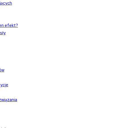
jących
en efekt?
sły
sów
zycje
związania