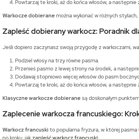
Powtarzaj te kroki, aż do końca włosów, a następni
Warkocze dobierane
można wykonać w różnych stylach, t
Zapleść dobierany warkocz: Poradnik d
Jeśli dopiero zaczynasz swoją przygodę z warkoczami, wa
Podziel włosy na trzy równe pasma.
Przenieś pasmo z lewej strony na środek, a następni
Dodawaj stopniowo więcej włosów do pasm bocznych
Powtarzaj te kroki, aż do końca włosów, a następni
Klasyczne warkocze dobierane
są doskonałym punktem w
Zaplecenie warkocza francuskiego: Kro
Warkocz francuski
to popularna fryzura, w której pasma 
po kroku, jak
zapleść warkocz francuski
: