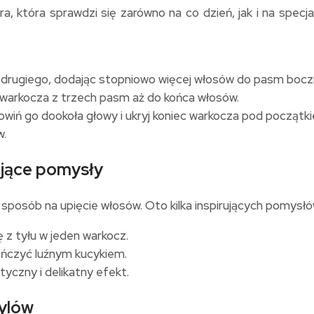
a, która sprawdzi się zarówno na co dzień, jak i na specj
o drugiego, dodając stopniowo więcej włosów do pasm bocz
 warkocza z trzech pasm aż do końca włosów.
iń go dookoła głowy i ukryj koniec warkocza pod początkie
w.
ujące pomysły
sposób na upięcie włosów. Oto kilka inspirujących pomysłó
 z tyłu w jeden warkocz.
ończyć luźnym kucykiem.
czny i delikatny efekt.
tylów