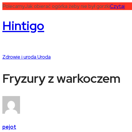
Polecamy
Jak obierać ogórka żeby nie był gorzki
Czytaj
Hintigo
Zdrowie i uroda
Uroda
Fryzury z warkoczem
pejot