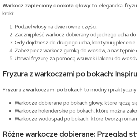
Warkocz zapleciony dookoła głowy
to elegancka fryzur
kroki:
Podziel włosy na dwie równe części.
Zacznij pleść warkocz dobierany od jednego ucha d
Gdy dojdziesz do drugiego ucha, kontynuuj plecenie
Zabezpiecz warkocz gumką do włosów, a następnie ow
Utrwal fryzurę za pomocą wsuwek i lakieru do włosó
Fryzura z warkoczami po bokach: Inspir
Fryzura z warkoczami po bokach
to modny i praktyczny 
Warkocze dobierane po bokach głowy, które łączą się
Warkocze holenderskie po bokach, które można zak
Warkocze wodospad po bokach, które tworzą romanty
Różne warkocze dobierane: Przegląd s