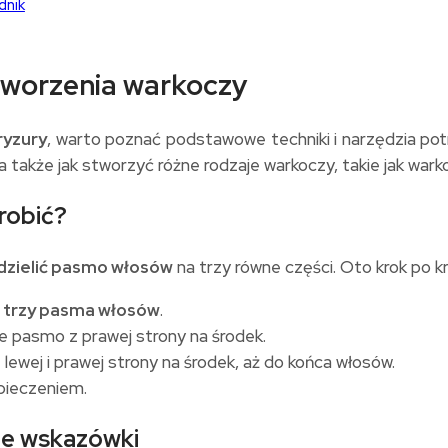
dnik
tworzenia warkoczy
ryzury
, warto poznać podstawowe techniki i narzędzia p
także jak stworzyć różne rodzaje warkoczy, takie jak warko
robić?
dzielić pasmo włosów
na trzy równe części. Oto krok po kro
a
trzy pasma włosów
.
e pasmo z prawej strony na środek.
lewej i prawej strony na środek, aż do końca włosów.
pieczeniem.
ne wskazówki