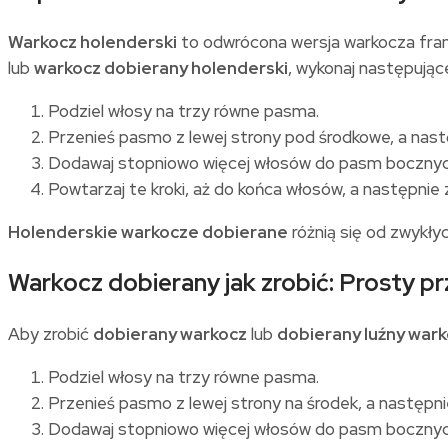
Warkocz holenderski
to odwrócona wersja warkocza fran
lub
warkocz dobierany holenderski
, wykonaj następujące
Podziel włosy na trzy równe pasma.
Przenieś pasmo z lewej strony pod środkowe, a nas
Dodawaj stopniowo więcej włosów do pasm bocznyc
Powtarzaj te kroki, aż do końca włosów, a następni
Holenderskie warkocze dobierane
różnią się od zwykłyc
Warkocz dobierany jak zrobić: Prosty p
Aby zrobić
dobierany warkocz
lub
dobierany luźny war
Podziel włosy na trzy równe pasma.
Przenieś pasmo z lewej strony na środek, a następni
Dodawaj stopniowo więcej włosów do pasm bocznych