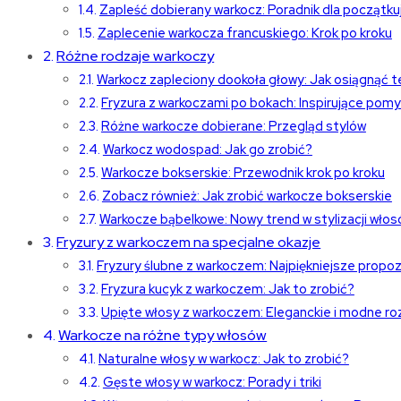
Zapleść dobierany warkocz: Poradnik dla początku
Zaplecenie warkocza francuskiego: Krok po kroku
Różne rodzaje warkoczy
Warkocz zapleciony dookoła głowy: Jak osiągnąć t
Fryzura z warkoczami po bokach: Inspirujące pomy
Różne warkocze dobierane: Przegląd stylów
Warkocz wodospad: Jak go zrobić?
Warkocze bokserskie: Przewodnik krok po kroku
Zobacz również: Jak zrobić warkocze bokserskie
Warkocze bąbelkowe: Nowy trend w stylizacji wło
Fryzury z warkoczem na specjalne okazje
Fryzury ślubne z warkoczem: Najpiękniejsze propo
Fryzura kucyk z warkoczem: Jak to zrobić?
Upięte włosy z warkoczem: Eleganckie i modne ro
Warkocze na różne typy włosów
Naturalne włosy w warkocz: Jak to zrobić?
Gęste włosy w warkocz: Porady i triki