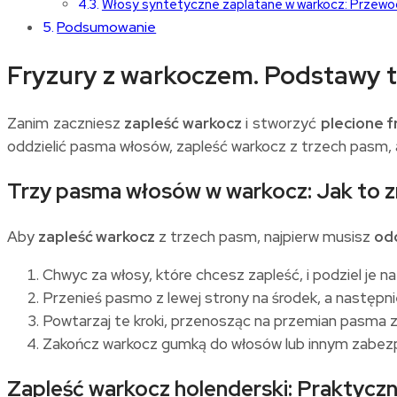
Włosy syntetyczne zaplatane w warkocz: Przewo
Podsumowanie
Fryzury z warkoczem. Podstawy 
Zanim zaczniesz
zapleść warkocz
i stworzyć
plecione f
oddzielić pasma włosów, zapleść warkocz z trzech pasm, a 
Trzy pasma włosów w warkocz: Jak to z
Aby
zapleść warkocz
z trzech pasm, najpierw musisz
od
Chwyc za włosy, które chcesz zapleść, i podziel je n
Przenieś pasmo z lewej strony na środek, a następni
Powtarzaj te kroki, przenosząc na przemian pasma z 
Zakończ warkocz gumką do włosów lub innym zabez
Zapleść warkocz holenderski: Praktycz