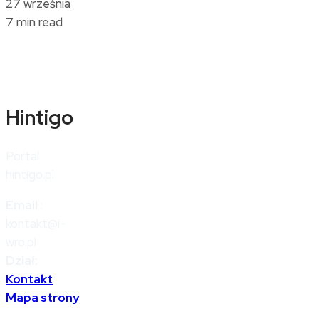
27 września
7 min read
Hintigo
Portal
hintigo.pl
Email
:
kontakt@i-
wro.pl
Dział:
Kontakt
Mapa strony