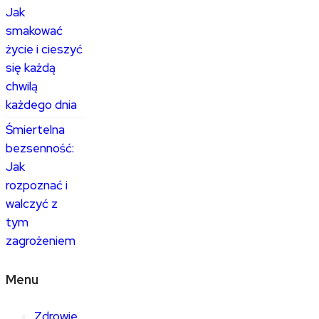
Jak
smakować
życie i cieszyć
się każdą
chwilą
każdego dnia
Śmiertelna
bezsenność:
Jak
rozpoznać i
walczyć z
tym
zagrożeniem
Menu
Zdrowie