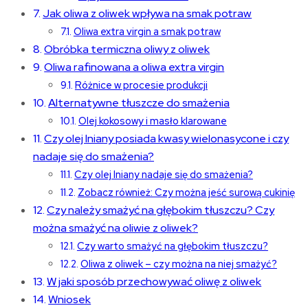
Jak oliwa z oliwek wpływa na smak potraw
Oliwa extra virgin a smak potraw
Obróbka termiczna oliwy z oliwek
Oliwa rafinowana a oliwa extra virgin
Różnice w procesie produkcji
Alternatywne tłuszcze do smażenia
Olej kokosowy i masło klarowane
Czy olej lniany posiada kwasy wielonasycone i czy
nadaje się do smażenia?
Czy olej lniany nadaje się do smażenia?
Zobacz również: Czy można jeść surową cukinię
Czy należy smażyć na głębokim tłuszczu? Czy
można smażyć na oliwie z oliwek?
Czy warto smażyć na głębokim tłuszczu?
Oliwa z oliwek – czy można na niej smażyć?
W jaki sposób przechowywać oliwę z oliwek
Wniosek