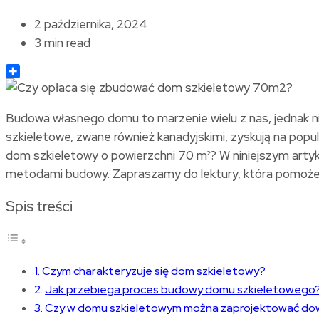
2 października, 2024
3 min read
Share
Budowa własnego domu to marzenie wielu z nas, jednak nie
szkieletowe, zwane również kanadyjskimi, zyskują na pop
dom szkieletowy o powierzchni 70 m²? W niniejszym artykule
metodami budowy. Zapraszamy do lektury, która pomoże r
Spis treści
Czym charakteryzuje się dom szkieletowy?
Jak przebiega proces budowy domu szkieletowego
Czy w domu szkieletowym można zaprojektować do