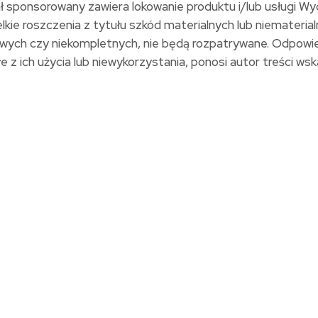
ał sponsorowany zawiera lokowanie produktu i/lub usługi W
kie roszczenia z tytułu szkód materialnych lub niemateria
idłowych czy niekompletnych, nie będą rozpatrywane. Odpow
z ich użycia lub niewykorzystania, ponosi autor treści wskaz