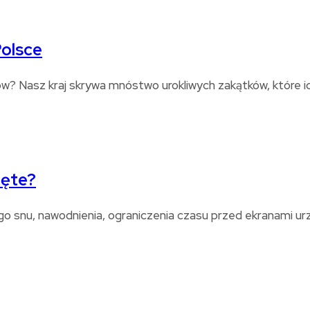
Polsce
? Nasz kraj skrywa mnóstwo urokliwych zakątków, które id
zęte?
 snu, nawodnienia, ograniczenia czasu przed ekranami ur