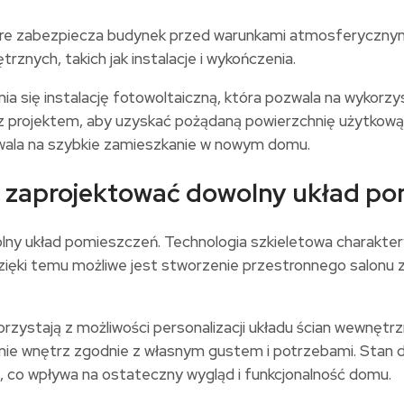
tóre zabezpiecza budynek przed warunkami atmosferycznym
znych, takich jak instalacje i wykończenia.
się instalację fotowoltaiczną, która pozwala na wykorzys
 projektem, aby uzyskać pożądaną powierzchnię użytkow
wala na szybkie zamieszkanie w nowym domu.
 zaprojektować dowolny układ po
y układ pomieszczeń. Technologia szkieletowa charaktery
zięki temu możliwe jest stworzenie przestronnego salonu 
orzystają z możliwości personalizacji układu ścian wewnę
nie wnętrz zgodnie z własnym gustem i potrzebami. Stan 
, co wpływa na ostateczny wygląd i funkcjonalność domu.