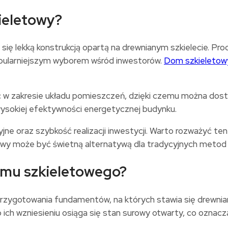
ieletowy?
się lekką konstrukcją opartą na drewnianym szkielecie. Pro
opularniejszym wyborem wśród inwestorów.
Dom szkieleto
ć w zakresie układu pomieszczeń, dzięki czemu można dos
wysokiej efektywności energetycznej budynku.
jne oraz szybkość realizacji inwestycji. Warto rozważyć te
owy może być świetną alternatywą dla tradycyjnych metod
mu szkieletowego?
zygotowania fundamentów, na których stawia się drewnia
h wzniesieniu osiąga się stan surowy otwarty, co oznacza,