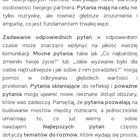
osobowości twojego partnera.
Pytania mają na celu
nie
tylko rozrywkę, ale również głębsze zrozumienie i
empatię, co jest fundamentem trwałej więzi.
Zadawanie odpowiednich pytań
w odpowiednim
czasie może znacząco wpłynąć na jakość waszej
komunikacji.
Mocne pytania
takie jak „Co najbardziej
zmieniło twoje życie?” lub „Jakie wyzwanie było dla
ciebie najtrudniejsze i jak sobie z nim poradziłeś?” mogą
pomóc w odkrywaniu głębokich wartości i
przekonań.
Pytania skłaniające
do refleksji i
poważne
pytania
mogą ujawnić nowe, nieznane dotąd obszary,
które was zaskoczą. Pamiętaj, że
pytania pozwalają
na
budowanie mostów między różnicami, a jednocześnie
umacniają to, co już wiemy o sobie
nawzajem.
Najlepszych pytań
często
dotyczą
tematów do rozmów
, które wydają się proste,