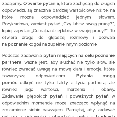
zadajemy.
Otwarte pytania
, które zachęcają do długich
odpowiedzi, są znacznie bardziej wartościowe niż te, na
które można odpowiedzieć jednym słowem.
Przykładowo, zamiast pytać „Czy lubisz swoją pracę?”,
lepiej zapytać „Co najbardziej lubisz w swojej pracy?”. To
otwiera drogę do głębszej rozmowy i pozwala
na
poznanie kogoś
na zupełnie innym poziomie.
Podczas zadawania
pytań mających na celu poznanie
partnera
, ważne jest, aby słuchać nie tylko słów, ale
również zwracać uwagę na mowę ciała i emocje, które
towarzyszą odpowiedziom.
Pytania mogą
pomóc
odkryć nie tylko fakty z życia partnera, ale
również jego wartości, marzenia i obawy.
Zadawanie
głębokich pytań
i
poważnych pytań
w
odpowiednim momencie może znacząco wpłynąć na
zrozumienie siebie nawzajem. Pamiętaj, aby zadawać
pytania z ciekawości i otwartości, unikając
trudnych