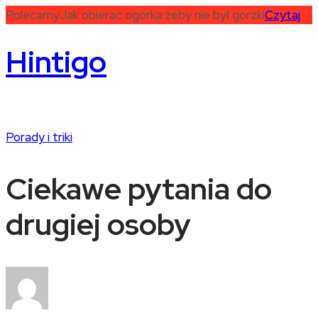
Polecamy
Jak obierać ogórka żeby nie był gorzki
Czytaj
Hintigo
Porady i triki
Ciekawe pytania do
drugiej osoby