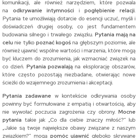
komunikacji, ale również narzędziem, które pozwala
na
odkrywanie intymności
i
pogłębienie relacji
.
Pytania te umożliwiają dotarcie do esencji uczuć, myśli i
doświadczeń drugiej osoby, co jest fundamentem
budowania silnego i trwałego związku.
Pytania mają na
celu
nie tylko
poznać kogoś
na głębszym poziomie, ale
również ujawnić wspólne wartości i marzenia, które mogą
być kluczem do zrozumienia, jak wzmacniać związek na
co dzień.
Pytania pozwalają
na eksplorację obszarów,
które często pozostają niezbadane, otwierając nowe
ścieżki do wzajemnego zrozumienia i akceptacji.
Pytania zadawane
w kontekście odkrywania osoby
powinny być formułowane z empatią i otwartością, aby
nie wywołać poczucia zagrożenia czy obrony.
Mocne
pytania
takie jak „Co dla ciebie znaczy miłość?” lub
„Jakie są twoje największe obawy związane z naszym
związkiem?” mogą
pomóc ujawnić
głęboko skrywane