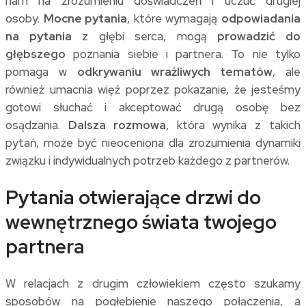
nam na zrozumieniu doświadczeń i uczuć drugiej
osoby.
Mocne pytania
, które wymagają
odpowiadania
na pytania
z głębi serca, mogą
prowadzić do
głębszego
poznania siebie i partnera. To nie tylko
pomaga w
odkrywaniu wrażliwych tematów
, ale
również umacnia więź poprzez pokazanie, że jesteśmy
gotowi słuchać i akceptować drugą osobę bez
osądzania.
Dalsza rozmowa
, która wynika z takich
pytań, może być nieoceniona dla zrozumienia dynamiki
związku i indywidualnych potrzeb każdego z partnerów.
Pytania otwierające drzwi do
wewnętrznego świata twojego
partnera
W relacjach z drugim człowiekiem często szukamy
sposobów na pogłębienie naszego połączenia, a