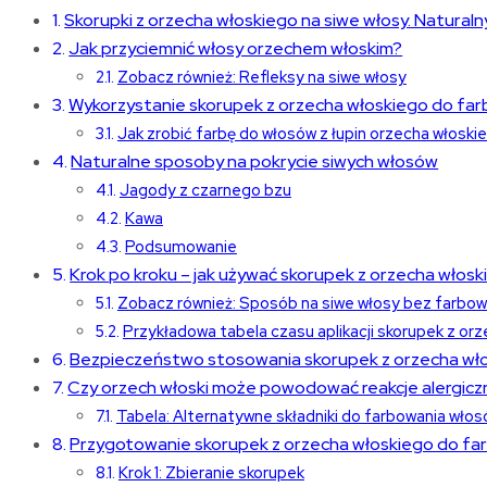
Skorupki z orzecha włoskiego na siwe włosy. Naturaln
Jak przyciemnić włosy orzechem włoskim?
Zobacz również: Refleksy na siwe włosy
Wykorzystanie skorupek z orzecha włoskiego do fa
Jak zrobić farbę do włosów z łupin orzecha włoski
Naturalne sposoby na pokrycie siwych włosów
Jagody z czarnego bzu
Kawa
Podsumowanie
Krok po kroku – jak używać skorupek z orzecha włosk
Zobacz również: Sposób na siwe włosy bez farbow
Przykładowa tabela czasu aplikacji skorupek z or
Bezpieczeństwo stosowania skorupek z orzecha wło
Czy orzech włoski może powodować reakcje alergicz
Tabela: Alternatywne składniki do farbowania włos
Przygotowanie skorupek z orzecha włoskiego do fa
Krok 1: Zbieranie skorupek