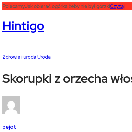
Polecamy
Jak obierać ogórka żeby nie był gorzki
Czytaj
Hintigo
Zdrowie i uroda
Uroda
Skorupki z orzecha wło
pejot