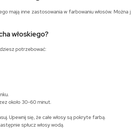
iego mają inne zastosowania w farbowaniu włosów. Można j
echa włoskiego?
ędziesz potrzebować:
nku.
rzez około 30-60 minut.
uj. Upewnij się, że całe włosy są pokryte farbą.
następnie spłucz włosy wodą.