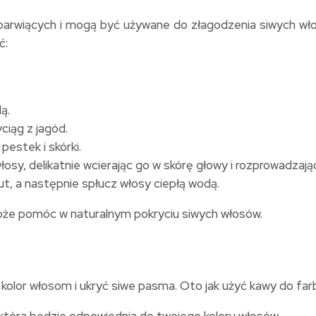
barwiących i mogą być używane do złagodzenia siwych w
ć:
ą.
ciąg z jagód.
pestek i skórki.
y, delikatnie wcierając go w skórę głowy i rozprowadzając 
ut, a następnie spłucz włosy ciepłą wodą.
oże pomóc w naturalnym pokryciu siwych włosów.
 kolor włosom i ukryć siwe pasma. Oto jak użyć kawy do fa
która będzie odpowiednia do twojego koloru włosów.