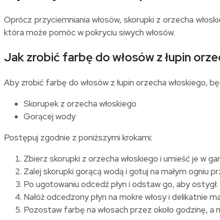
Oprócz przyciemniania włosów, skorupki z orzecha włosk
która może pomóc w pokryciu siwych włosów.
Jak zrobić farbę do włosów z łupin orz
Aby zrobić farbę do włosów z łupin orzecha włoskiego, b
Skorupek z orzecha włoskiego
Gorącej wody
Postępuj zgodnie z poniższymi krokami:
Zbierz skorupki z orzecha włoskiego i umieść je w gar
Zalej skorupki gorącą wodą i gotuj na małym ogniu p
Po ugotowaniu odcedź płyn i odstaw go, aby ostygł.
Nałóż odcedzony płyn na mokre włosy i delikatnie mas
Pozostaw farbę na włosach przez około godzinę, a 