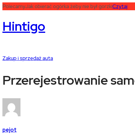
Polecamy
Jak obierać ogórka żeby nie był gorzki
Czytaj
Hintigo
Zakup i sprzedaż auta
Przerejestrowanie sam
pejot