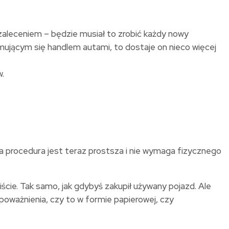
 zaleceniem – będzie musiał to zrobić każdy nowy
jmującym się handlem autami, to dostaje on nieco więcej
.
ła procedura jest teraz prostsza i nie wymaga fizycznego
cie. Tak samo, jak gdybyś zakupił używany pojazd. Ale
poważnienia, czy to w formie papierowej, czy