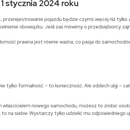
1 stycznia 2024 roku
4, przerejestrowanie pojazdu będzie czymś więcej niż tylko
opełnienie obowiązku. Jeśli zaś mówimy o przedsiębiorcy za
domość prawna jest równie ważna, co pasja do samochodów
e tylko formalność – to konieczność. Ale oddech ulgi – ca
ym właścicielem nowego samochodu, możesz to zrobić osobiś
to na siebie. Wystarczy tylko udzielić mu odpowiedniego u