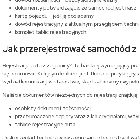
dokumenty potwierdzające, że samochód jest nasz
kartę pojazdu – jeśli ją posiadamy,
dowód rejestracyjny z aktualnym przeglądem techni
komplet tablic rejestracyjnych.
Jak przerejestrować samochód z 
Rejestracja auta z zagranicy? To bardziej wymagający pro
się na umowie. Kolejnym krokiem jest tłumacz przysięg
wydział komunikacji w starostwie, skąd zabieramy i wypeł
Na liście dokumentów niezbędnych do rejestracji znajdują 
osobisty dokument tożsamości,
przetłumaczone papiery wraz z ich oryginałami, w t
tablice rejestracyjne auta.
Jeśli przegląd techniczny naszego samochodu stracił waż