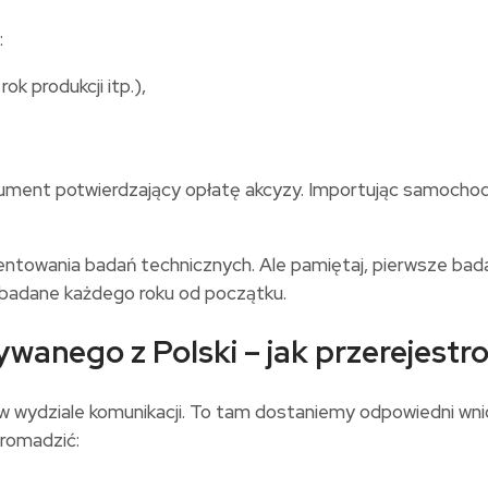
:
k produkcji itp.),
okument potwierdzający opłatę akcyzy. Importując samoch
ania badań technicznych. Ale pamiętaj, pierwsze badanie 
badane każdego roku od początku.
wanego z Polski – jak przerejest
w wydziale komunikacji. To tam dostaniemy odpowiedni wnio
romadzić: