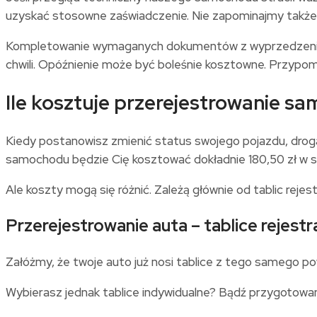
uzyskać stosowne zaświadczenie. Nie zapominajmy także o
Kompletowanie wymaganych dokumentów z wyprzedzeniem t
chwili. Opóźnienie może być boleśnie kosztowne. Przypomn
Ile kosztuje przerejestrowanie s
Kiedy postanowisz zmienić status swojego pojazdu, dro
samochodu będzie Cię kosztować dokładnie 180,50 zł w s
Ale koszty mogą się różnić. Zależą głównie od tablic rejes
Przerejestrowanie auta – tablice rejestr
Załóżmy, że twoje auto już nosi tablice z tego samego pow
Wybierasz jednak tablice indywidualne? Bądź przygotowany