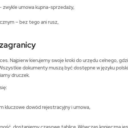
 – zwykle umowa kupna-sprzedaży,
cznym – bez tego ani rusz,
zagranicy
ces. Najpierw kierujemy swoje kroki do urzędu celnego, gdz
ły. Wszystkie dokumenty muszą być dostępne w języku pol
niamy druczek.
się:
ym kluczowe dowód rejestracyjny i umowa,
ność, dostaniemy czasowe tablice. Wówczas konieczna jest