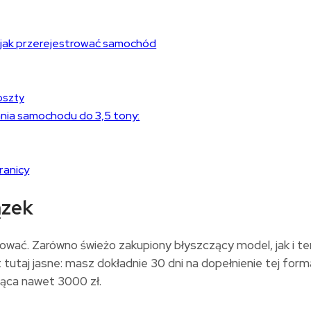
 jak przerejestrować samochód
koszty
nia samochodu do 3,5 tony:
ranicy
ązek
ć. Zarówno świeżo zakupiony błyszczący model, jak i ten u
t tutaj jasne: masz dokładnie 30 dni na dopełnienie tej for
jąca nawet 3000 zł.