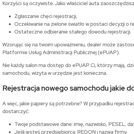
Korzyści są oczywiste. Jako właściciel auta zaoszczędzisz
Zgłaszanie chęci rejestracji,
Oczekiwanie na zielone światło w postaci decyzji o r
Ostateczne odbieranie stałego dowodu rejestracji.
Wzorując się na twoim upoważnieniu, dealer może zastos
Platformie Usług Administracji Publicznej (ePUAP).
Nie każdy salon ma dostęp do ePUAP. Ci, którzy mają, dzię
samochodu, wizyta w urzędzie jest konieczna.
Rejestracja nowego samochodu jakie 
A więc, jakie papiery są potrzebne? W przypadku rejest
dostarczyć:
Twoje podstawowe dane: imię, nazwisko, PESEL, datę
Jeśli jesteś przedsiębiorcą: REGON i nazwa firmy.