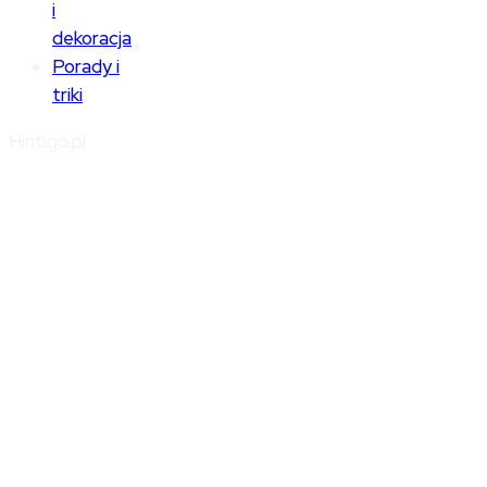
i
dekoracja
Porady i
triki
Hintigo.pl