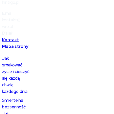
hintigo.pl
Email
:
kontakt@i-
wro.pl
Dział:
Kontakt
Mapa strony
Jak
smakować
życie i cieszyć
się każdą
chwilą
każdego dnia
Śmiertelna
bezsenność:
Jak