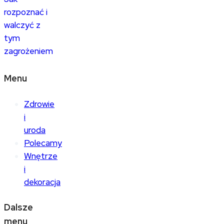
rozpoznać i
walczyć z
tym
zagrożeniem
Menu
Zdrowie
i
uroda
Polecamy
Wnętrze
i
dekoracja
Dalsze
menu