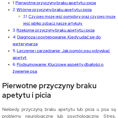
Pierwotne przyczyny braku apetytu i picia
Wtórne przyczyny braku apetytu i picia
Czy pies może jeść pomidory oraz czy pies może
jeść jabłko zobacz nasze artykuły.
Rzekome przyczyny braku apetytu i picia
Diagnoza i postępowanie: Kiedy udać się do
weterynarza
Leczenie i zarządzanie: Jak pomóc psu odzyskać
apetyt
Podsumowanie: Kluczowe aspekty dbałości o
żywienie psa
Pierwotne przyczyny braku
apetytu i picia
Niekiedy przyczyną braku apetytu lub picia u psa są
problemy neurologiczne lub psychologiczne. Stres,