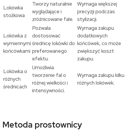
Tworzy naturalnie
Wymaga większej
Lokówka
wyglądające i
precyzji podczas
stożkowa
zróżnicowane fale.
stylizacji.
Pozwala
Wymaga zakupu
Lokówka z
dostosować
dodatkowych
wymiennymi
średnicę lokówki do
końcówek, co może
końcówkami
preferowanego
zwiększyć koszt
efektu.
zakupu.
Umożliwia
Lokówka o
tworzenie fal o
Wymaga zakupu kilku
różnych
różnej wielkości i
różnych lokówek.
średnicach
intensywności.
Metoda prostownicy