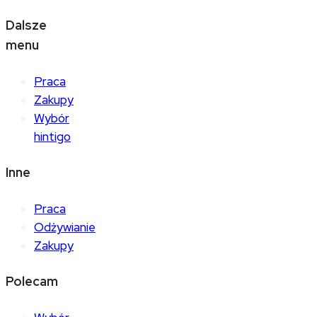
Dalsze
menu
Praca
Zakupy
Wybór
hintigo
Inne
Praca
Odżywianie
Zakupy
Polecam