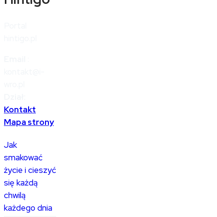
Portal
hintigo.pl
Email
:
kontakt@i-
wro.pl
Dział:
Kontakt
Mapa strony
Jak
smakować
życie i cieszyć
się każdą
chwilą
każdego dnia