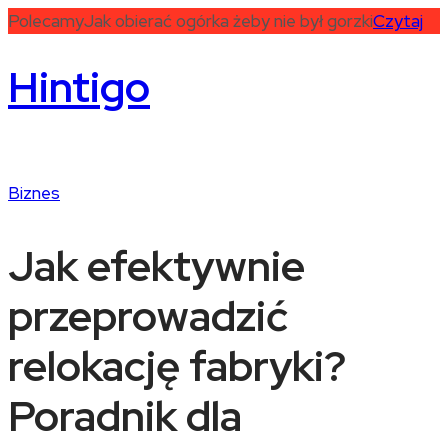
Polecamy
Jak obierać ogórka żeby nie był gorzki
Czytaj
Hintigo
Biznes
Jak efektywnie
przeprowadzić
relokację fabryki?
Poradnik dla