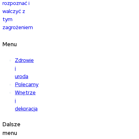
rozpoznać i
walczyć z
tym
zagrożeniem
Menu
Zdrowie
i
uroda
Polecamy
Wnętrze
i
dekoracja
Dalsze
menu