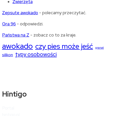
Zwierzęta
Zepsute awokado
- polecamy przeczytać.
Gra 96
- odpowiedzi.
Państwa na Z
- zobacz co to za kraje.
awokado
czy pies może jeść
granat
typy osobowości
silikon
Hintigo
Portal
hintigo.pl