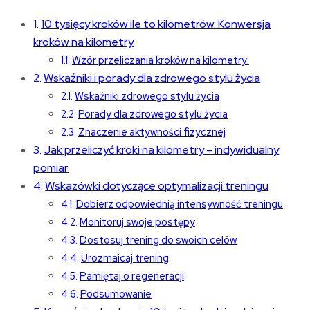
10 tysięcy kroków ile to kilometrów. Konwersja
kroków na kilometry
Wzór przeliczania kroków na kilometry:
Wskaźniki i porady dla zdrowego stylu życia
Wskaźniki zdrowego stylu życia
Porady dla zdrowego stylu życia
Znaczenie aktywności fizycznej
Jak przeliczyć kroki na kilometry – indywidualny
pomiar
Wskazówki dotyczące optymalizacji treningu
Dobierz odpowiednią intensywność treningu
Monitoruj swoje postępy
Dostosuj trening do swoich celów
Urozmaicaj trening
Pamiętaj o regeneracji
Podsumowanie