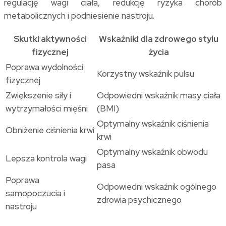
regulację wagi ciała, redukcję ryzyka chorób
metabolicznych i podniesienie nastroju.
Skutki aktywności
Wskaźniki dla zdrowego stylu
fizycznej
życia
Poprawa wydolności
Korzystny wskaźnik pulsu
fizycznej
Zwiększenie siły i
Odpowiedni wskaźnik masy ciała
wytrzymałości mięśni
(BMI)
Optymalny wskaźnik ciśnienia
Obniżenie ciśnienia krwi
krwi
Optymalny wskaźnik obwodu
Lepsza kontrola wagi
pasa
Poprawa
Odpowiedni wskaźnik ogólnego
samopoczucia i
zdrowia psychicznego
nastroju