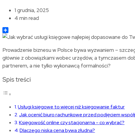
1 grudnia, 2025
4 min read
Share
Prowadzenie biznesu w Polsce bywa wyzwaniem – szczególn
głównie z obowiązkami wobec urzędów, a tymczasem dobrze
partnerem, a nie tylko wykonawcą formalności?
Spis treści
Usługi księgowe to więcej niż księgowanie faktur
Jak ocenić biuro rachunkowe przed podjęciem wspó
Księgowość online czy stacjonarna – co wybrać?
Dlaczego niska cena bywa złudna?