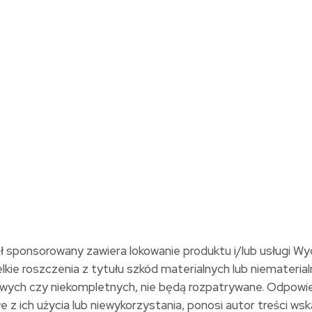
ał sponsorowany zawiera lokowanie produktu i/lub usługi W
kie roszczenia z tytułu szkód materialnych lub niemateria
idłowych czy niekompletnych, nie będą rozpatrywane. Odpow
z ich użycia lub niewykorzystania, ponosi autor treści wskaz