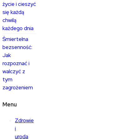
życie i cieszyć
się każdą
chwilą
każdego dnia
Śmiertelna
bezsenność:
Jak
rozpoznać i
walczyć z
tym
zagrożeniem
Menu
Zdrowie
i
uroda