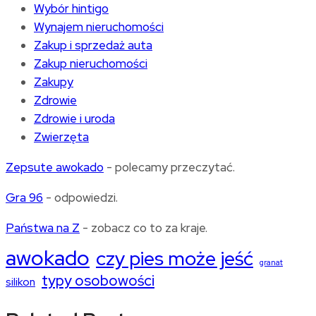
Wybór hintigo
Wynajem nieruchomości
Zakup i sprzedaż auta
Zakup nieruchomości
Zakupy
Zdrowie
Zdrowie i uroda
Zwierzęta
Zepsute awokado
- polecamy przeczytać.
Gra 96
- odpowiedzi.
Państwa na Z
- zobacz co to za kraje.
awokado
czy pies może jeść
granat
typy osobowości
silikon