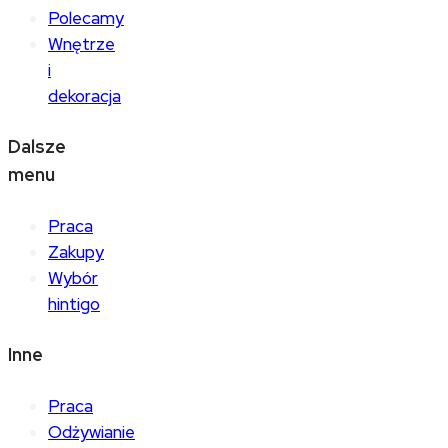
Polecamy
Wnętrze
i
dekoracja
Dalsze
menu
Praca
Zakupy
Wybór
hintigo
Inne
Praca
Odżywianie