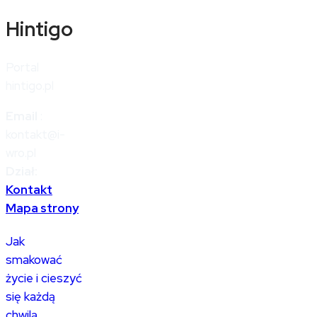
Hintigo
Portal
hintigo.pl
Email
:
kontakt@i-
wro.pl
Dział:
Kontakt
Mapa strony
Jak
smakować
życie i cieszyć
się każdą
chwilą