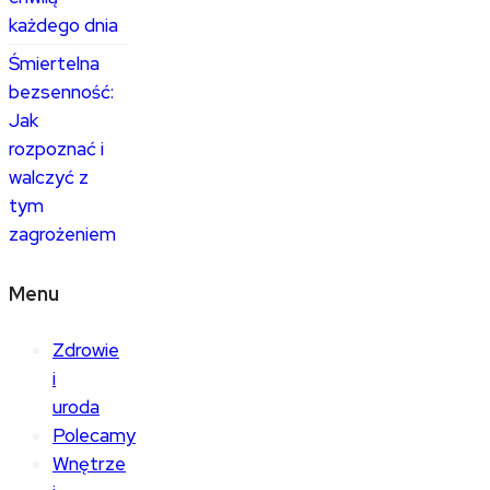
każdego dnia
Śmiertelna
bezsenność:
Jak
rozpoznać i
walczyć z
tym
zagrożeniem
Menu
Zdrowie
i
uroda
Polecamy
Wnętrze