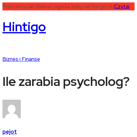
Polecamy
Jak obierać ogórka żeby nie był gorzki
Czytaj
Hintigo
Biznes i Finanse
Ile zarabia psycholog?
pejot