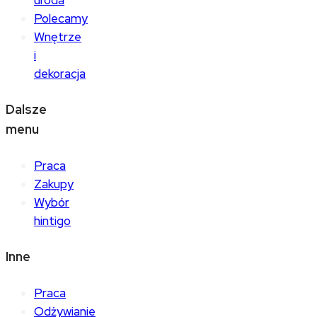
Polecamy
Wnętrze
i
dekoracja
Dalsze
menu
Praca
Zakupy
Wybór
hintigo
Inne
Praca
Odżywianie