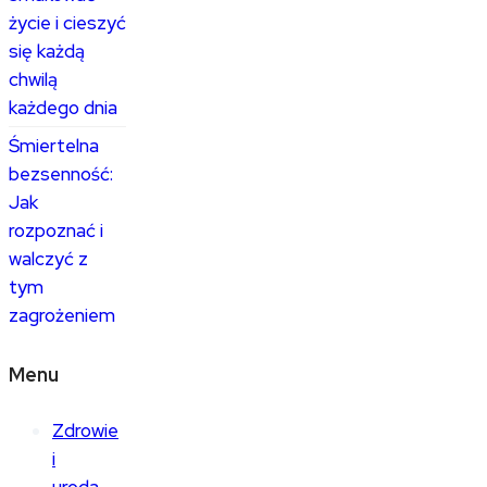
życie i cieszyć
się każdą
chwilą
każdego dnia
Śmiertelna
bezsenność:
Jak
rozpoznać i
walczyć z
tym
zagrożeniem
Menu
Zdrowie
i
uroda