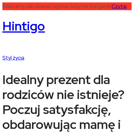
Polecamy
Jak obierać ogórka żeby nie był gorzki
Czytaj
Hintigo
Styl życia
Idealny prezent dla
rodziców nie istnieje?
Poczuj satysfakcję,
obdarowując mamę i