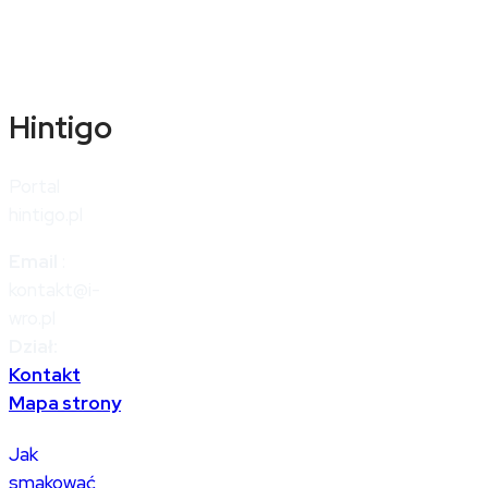
Hintigo
Portal
hintigo.pl
Email
:
kontakt@i-
wro.pl
Dział:
Kontakt
Mapa strony
Jak
smakować