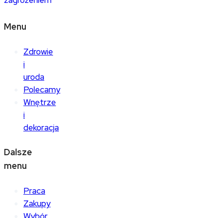
zagrożeniem
Menu
Zdrowie
i
uroda
Polecamy
Wnętrze
i
dekoracja
Dalsze
menu
Praca
Zakupy
Wybór