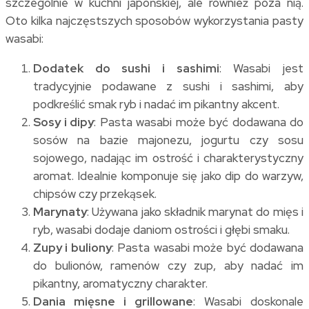
szczególnie w kuchni japońskiej, ale również poza nią.
Oto kilka najczęstszych sposobów wykorzystania pasty
wasabi:
Dodatek do sushi i sashimi
: Wasabi jest
tradycyjnie podawane z sushi i sashimi, aby
podkreślić smak ryb i nadać im pikantny akcent.
Sosy i dipy
: Pasta wasabi może być dodawana do
sosów na bazie majonezu, jogurtu czy sosu
sojowego, nadając im ostrość i charakterystyczny
aromat. Idealnie komponuje się jako dip do warzyw,
chipsów czy przekąsek.
Marynaty
: Używana jako składnik marynat do mięs i
ryb, wasabi dodaje daniom ostrości i głębi smaku.
Zupy i buliony
: Pasta wasabi może być dodawana
do bulionów, ramenów czy zup, aby nadać im
pikantny, aromatyczny charakter.
Dania mięsne i grillowane
: Wasabi doskonale