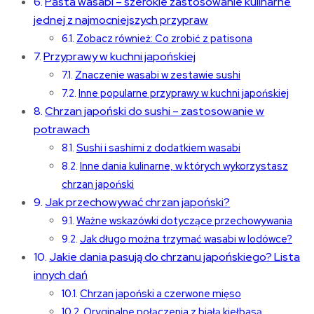
Pasta wasabi – szerokie zastosowanie kulinarne
jednej z najmocniejszych przypraw
Zobacz również: Co zrobić z patisona
Przyprawy w kuchni japońskiej
Znaczenie wasabi w zestawie sushi
Inne popularne przyprawy w kuchni japońskiej
Chrzan japoński do sushi – zastosowanie w
potrawach
Sushi i sashimi z dodatkiem wasabi
Inne dania kulinarne, w których wykorzystasz
chrzan japoński
Jak przechowywać chrzan japoński?
Ważne wskazówki dotyczące przechowywania
Jak długo można trzymać wasabi w lodówce?
Jakie dania pasują do chrzanu japońskiego? Lista
innych dań
Chrzan japoński a czerwone mięso
Oryginalne połączenia z białą kiełbasą