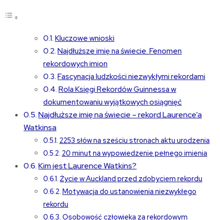
Kluczowe wnioski
Najdłuższe imię na świecie. Fenomen
rekordowych imion
Fascynacja ludzkości niezwykłymi rekordami
Rola Księgi Rekordów Guinnessa w
dokumentowaniu wyjątkowych osiągnięć
Najdłuższe imię na świecie – rekord Laurence’a
Watkinsa
2253 słów na sześciu stronach aktu urodzenia
20 minut na wypowiedzenie pełnego imienia
Kim jest Laurence Watkins?
Życie w Auckland przed zdobyciem rekordu
Motywacja do ustanowienia niezwykłego
rekordu
Osobowość człowieka za rekordowym