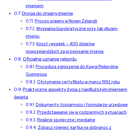
imieniem
Droga do zmiany imienia
Proces prawny w Nowej Zelandii
Wyzwania biurokratyczne przy tak długim
imieniu
Koszt i wysiłek – 400 dolarów
nowozelandzkich za przepisanie imienia
Oficjalne uznanie rekordu
Procedura zgłoszenia do Księgi Rekordów
Guinnessa
Otrzymanie certyfikatu w marcu 1992 roku
Praktyczne aspekty życia z najdłuższym imieniem
świata
Dokumenty tożsamości i formularze urzędowe
Przedstawianie się w codziennych sytuacjach
Reakcje społeczne i medialne
Zobacz również: kartka na dobranoc z