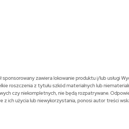
ał sponsorowany zawiera lokowanie produktu i/lub usługi W
kie roszczenia z tytułu szkód materialnych lub niemateria
idłowych czy niekompletnych, nie będą rozpatrywane. Odpow
z ich użycia lub niewykorzystania, ponosi autor treści wskaz