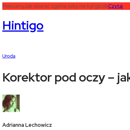
Polecamy
Jak obierać ogórka żeby nie był gorzki
Czytaj
Hintigo
Uroda
Korektor pod oczy – ja
Adrianna Lechowicz