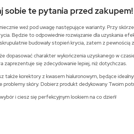
aj sobie te pytania przed zakupem!
 koniecznie weź pod uwagę następujące warianty. Przy skórz
ia. Będzie to odpowiednie rozwiązanie dla uzyskania efekt
skrupulatnie budowały stopień krycia, zatem z pewnością zn
e dopasować charakter wykończenia uzyskanego w czasie 
óra zaprezentuje się zdecydowanie lepiej, niż dotychczas.
sz także korektory z kwasem hialuronowym, będące idealnym
etne problemy skóry. Dobierz produkt dedykowany Twoim po
 wybór i ciesz się perfekcyjnym lookiem na co dzień!