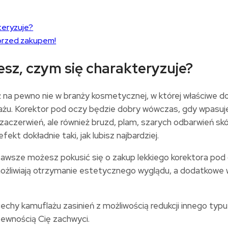
teryzuje?
 przed zakupem!
esz, czym się charakteryzuje?
ż na pewno nie w branży kosmetycznej, w której właściwe 
ażu. Korektor pod oczy będzie dobry wówczas, gdy wpasuje
czerwień, ale również bruzd, plam, szarych odbarwień skór
kt dokładnie taki, jak lubisz najbardziej.
o zawsze możesz pokusić się o zakup lekkiego korektora po
umożliwiają otrzymanie estetycznego wyglądu, a dodatkowe w
chy kamuflażu zasinień z możliwością redukcji innego typu 
pewnością Cię zachwyci.