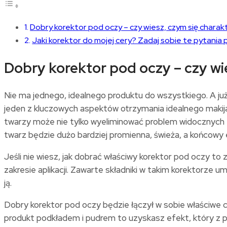
Dobry korektor pod oczy – czy wiesz, czym się charak
Jaki korektor do mojej cery? Zadaj sobie te pytania
Dobry korektor pod oczy – czy wi
Nie ma jednego, idealnego produktu do wszystkiego. A ju
jeden z kluczowych aspektów otrzymania idealnego makij
twarzy może nie tylko wyeliminować problem widocznych za
twarz będzie dużo bardziej promienna, świeża, a końcowy efe
Jeśli nie wiesz, jak dobrać właściwy korektor pod oczy t
zakresie aplikacji. Zawarte składniki w takim korektorze 
ją.
Dobry korektor pod oczy będzie łączył w sobie właściwe ce
produkt podkładem i pudrem to uzyskasz efekt, który z 