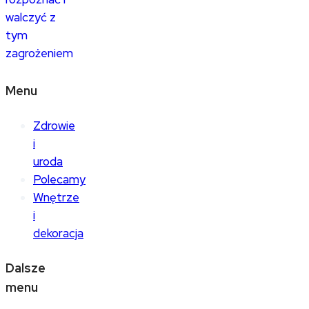
walczyć z
tym
zagrożeniem
Menu
Zdrowie
i
uroda
Polecamy
Wnętrze
i
dekoracja
Dalsze
menu