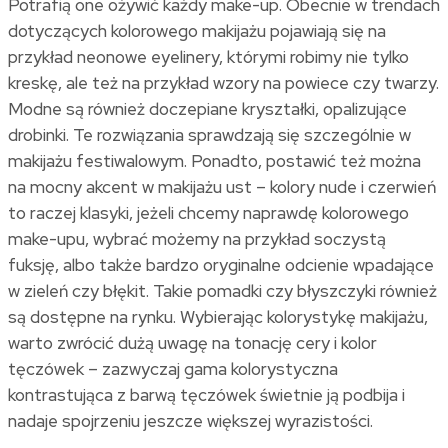
Potrafią one ożywić każdy make-up. Obecnie w trendach
dotyczących kolorowego makijażu pojawiają się na
przykład neonowe eyelinery, którymi robimy nie tylko
kreskę, ale też na przykład wzory na powiece czy twarzy.
Modne są również doczepiane kryształki, opalizujące
drobinki. Te rozwiązania sprawdzają się szczególnie w
makijażu festiwalowym. Ponadto, postawić też można
na mocny akcent w makijażu ust – kolory nude i czerwień
to raczej klasyki, jeżeli chcemy naprawdę kolorowego
make-upu, wybrać możemy na przykład soczystą
fuksję, albo także bardzo oryginalne odcienie wpadające
w zieleń czy błękit. Takie pomadki czy błyszczyki również
są dostępne na rynku. Wybierając kolorystykę makijażu,
warto zwrócić dużą uwagę na tonację cery i kolor
tęczówek – zazwyczaj gama kolorystyczna
kontrastująca z barwą tęczówek świetnie ją podbija i
nadaje spojrzeniu jeszcze większej wyrazistości.