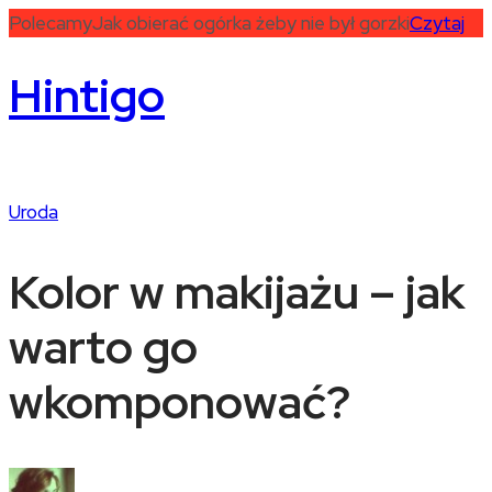
Polecamy
Jak obierać ogórka żeby nie był gorzki
Czytaj
Hintigo
Uroda
Kolor w makijażu – jak
warto go
wkomponować?