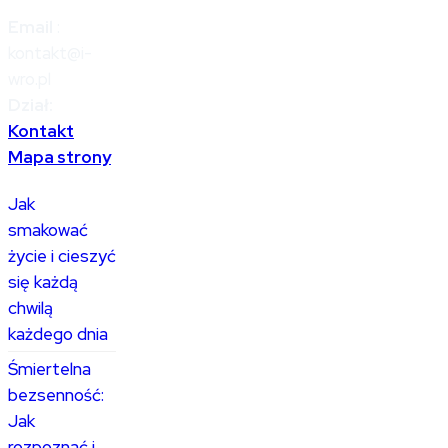
Email
:
kontakt@i-
wro.pl
Dział:
Kontakt
Mapa strony
Jak
smakować
życie i cieszyć
się każdą
chwilą
każdego dnia
Śmiertelna
bezsenność:
Jak
rozpoznać i