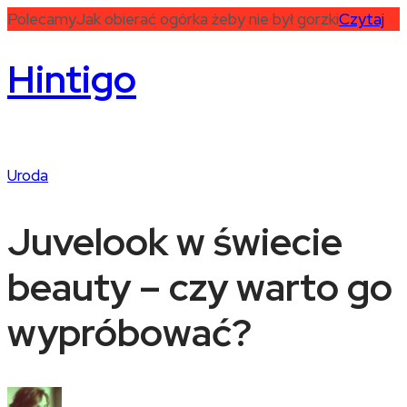
Polecamy
Jak obierać ogórka żeby nie był gorzki
Czytaj
Hintigo
Uroda
Juvelook w świecie
beauty – czy warto go
wypróbować?