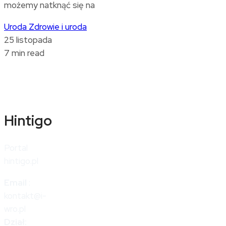
możemy natknąć się na
Uroda
Zdrowie i uroda
25 listopada
7 min read
Hintigo
Portal
hintigo.pl
Email
:
kontakt@i-
wro.pl
Dział: