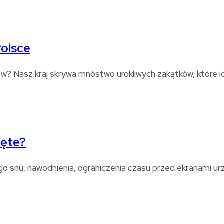
Polsce
? Nasz kraj skrywa mnóstwo urokliwych zakątków, które id
zęte?
 snu, nawodnienia, ograniczenia czasu przed ekranami ur