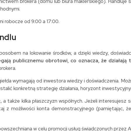
nictwem brokera (domu lub biura maklerskiego). Handluje s
chodnymi.
ni robocze od 9:00 a 17:00.
andlu
sposobem na lokowanie środków, a dzięki wiedzy, doświadc
ają publicznemu obrotowi, co oznacza, że działają 
brokera.
 giełda wymagają od inwestora wiedzy i doświadczenia. Możn
ustalić konkretną strategię działania, horyzont inwestycyj
nic, a także kilka płaszczyzn wspólnych. Jeżeli interesuje
taj z możliwości konta demonstracyjnego (pamiętając, ż
upowszechniana w celu promocji usług świadczonych przez 