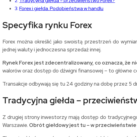
Tradycyjna giełda – przeciwieństwo Forex?
Forex i giełda. Podobieństwa w handlu
Specyfika rynku Forex
Forex można określić jako swoistą przestrzeń do wymia
jednej waluty i jednoczesna sprzedaż innej.
Rynek Forex jest zdecentralizowany, co oznacza, że n
walorów oraz dostęp do dźwigni finansowej – to główne 
Transakcje odbywają się tu 24 godziny na dobę przez 5 dn
Tradycyjna giełda – przeciwieńst
Z drugiej strony inwestorzy mają dostęp do tradycyjneg
Warszawie.
Obrót giełdowy jest tu – w przeciwieństwie