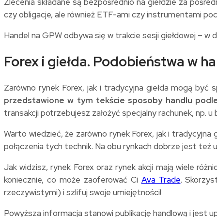
Zlecenia składane są bezpośrednio na giełdzie za pośred
czy obligacje, ale również ETF-ami czy instrumentami po
Handel na GPW odbywa się w trakcie sesji giełdowej – w d
Forex i giełda. Podobieństwa w h
Zarówno rynek Forex, jak i tradycyjna giełda mogą być 
przedstawione w tym tekście sposoby handlu podleg
transakcji potrzebujesz założyć specjalny rachunek, np. u 
Warto wiedzieć, że zarówno rynek Forex, jak i tradycyjna
połączenia tych technik. Na obu rynkach dobrze jest też 
Jak widzisz, rynek Forex oraz rynek akcji mają wiele róż
koniecznie, co może zaoferować Ci
Ava Trade
. Skorzys
rzeczywistymi) i szlifuj swoje umiejętności!
Powyższa informacja stanowi publikację handlową i jest 