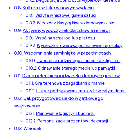
Degustacja domowych wypieków i deserów
Kultura i sztuka w nowym wydaniu
Wizyta w niszowej galerii sztuki
Wieczór z klasyką kina w domowym kinie
Aktywny wypoczynek dla zdrowia i energii
Wspólna sesja jogi lub pilatesu
Wycieczka rowerowa po malowniczej okolicy
Wspomnienia zamknięte w przedmiotach
Tworzenie rodzinnego albumu ze zdjęciami
Odnawianie starego mebla lub pamiątki
Dzień pełen niespodzianek i drobnych gestów
Gra terenowa z zagadkami o mamie
Listy z podziękowaniami ukryte w całym domu
Jak przygotować się do wyjątkowego
świętowania
Planowanie logistyki i budżetu
Personalizacja prezentów i dekoracji
Wniosek