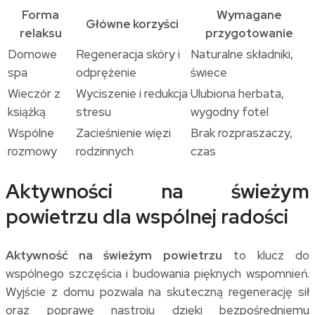
Forma
Wymagane
Główne korzyści
relaksu
przygotowanie
Domowe
Regeneracja skóry i
Naturalne składniki,
spa
odprężenie
świece
Wieczór z
Wyciszenie i redukcja
Ulubiona herbata,
książką
stresu
wygodny fotel
Wspólne
Zacieśnienie więzi
Brak rozpraszaczy,
rozmowy
rodzinnych
czas
Aktywności na świeżym
powietrzu dla wspólnej radości
Aktywność na świeżym powietrzu
to klucz do
wspólnego szczęścia i budowania pięknych wspomnień.
Wyjście z domu pozwala na skuteczną regenerację sił
oraz poprawę nastroju dzięki bezpośredniemu