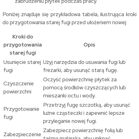
zabrudzeniu płytek podczas pracy.
Poniżej znajduje się przykładowa tabela, ilustrująca kroki
do przygotowania starej fugi przed ułożeniem nowej:
Kroki do
przygotowania
Opis
starej fugi
Usunięcie starej
Użyj narzędzia do usuwania fugi lub
fugi
frezarki, aby usunąć starą fugę.
Oczyść powierzchnię płytek za
Czyszczenie
pomocą środków czyszczących lub
powierzchni
mieszanki octu i wody.
Przetrzyj fugę szczotką, aby usunąć
Przygotowanie
luźne cząsteczki i zapewnić lepsze
fugi
przyleganie nowej fugi.
Zabezpiecz powierzchnię folią lub
Zabezpieczenie
taśmą malarską, aby uniknąć