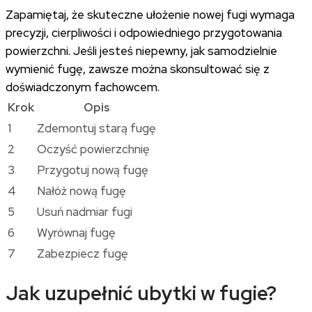
Zapamiętaj, że skuteczne ułożenie nowej fugi wymaga
precyzji, cierpliwości i odpowiedniego przygotowania
powierzchni. Jeśli jesteś niepewny, jak samodzielnie
wymienić fugę, zawsze można skonsultować się z
doświadczonym fachowcem.
Krok
Opis
1
Zdemontuj starą fugę
2
Oczyść powierzchnię
3
Przygotuj nową fugę
4
Nałóż nową fugę
5
Usuń nadmiar fugi
6
Wyrównaj fugę
7
Zabezpiecz fugę
Jak uzupełnić ubytki w fugie?