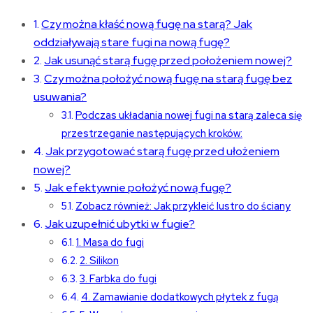
Czy można kłaść nową fugę na starą? Jak
oddziaływają stare fugi na nową fugę?
Jak usunąć starą fugę przed położeniem nowej?
Czy można położyć nową fugę na starą fugę bez
usuwania?
Podczas układania nowej fugi na starą zaleca się
przestrzeganie następujących kroków:
Jak przygotować starą fugę przed ułożeniem
nowej?
Jak efektywnie położyć nową fugę?
Zobacz również: Jak przykleić lustro do ściany
Jak uzupełnić ubytki w fugie?
1. Masa do fugi
2. Silikon
3. Farbka do fugi
4. Zamawianie dodatkowych płytek z fugą