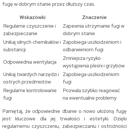
fugę w dobrym stanie przez dłuższy czas.
Wskazówki
Znaczenie
Regularne czyszczenie i
Zapewnia utrzymanie fugi w
zabezpieczanie
dobrym stanie
Unikaj silnych chemikaliów i
Zapobiega uszkodzeniom i
substancji
odbarwieniom fugi
Zmniejsza ryzyko
Odpowiednia wentylacja
wystąpienia pleśni i grzybów
Unikaj twardych narzędzi i
Zapobiega uszkodzeniom
ostrych przedmiotów
fugi
Regularne kontrolowanie
Pozwala szybko reagować
fugi
na ewentualne problemy
Pamiętaj, że odpowiednie dbanie o nowo ułożoną fugę
jest kluczowe dla jej trwałości i estetyki. Dzięki
regularnemu czyszczeniu, zabezpieczaniu i ostrożności