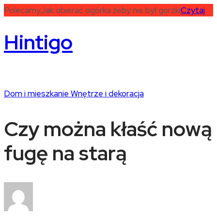
Polecamy
Jak obierać ogórka żeby nie był gorzki
Czytaj
Hintigo
Dom i mieszkanie
Wnętrze i dekoracja
Czy można kłaść nową
fugę na starą